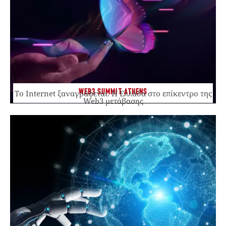
WEB3 SUMMIT ATHENS
Το Internet ξαναγράφεται. Η Ελλάδα στο επίκεντρο της
Web3 μετάβασης