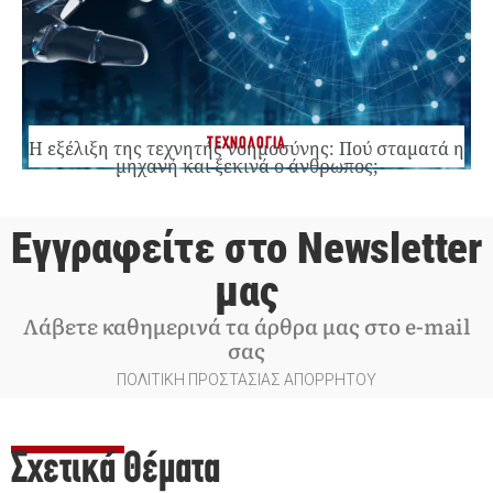
ΤΕΧΝΟΛΟΓΙΑ
Η εξέλιξη της τεχνητής νοημοσύνης: Πού σταματά η
μηχανή και ξεκινά ο άνθρωπος;
Εγγραφείτε στο Newsletter
μας
Λάβετε καθημερινά τα άρθρα μας στο e-mail
σας
ΠΟΛΙΤΙΚΗ ΠΡΟΣΤΑΣΙΑΣ ΑΠΟΡΡΗΤΟΥ
Σχετικά Θέματα