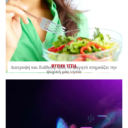
ΨΥΧΙΚΗ ΥΓΕΙΑ
Διατροφή και διάθεση: Πώς το φαγητό επηρεάζει την
ψυχική μας υγεία