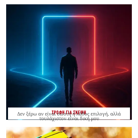
ΤΡΟΦΗ ΓΙΑ ΣΚΕΨΗ
Δεν ξέρω αν είναι σωστή ή λάθος επιλογή, αλλά
τουλάχιστον είναι δική μου