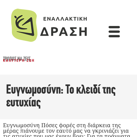
ΤΡΌΠΟΣ ΝΑ ΖΕΙΣ
ΚΑΛΎΤΕΡΗ ΖΩΉ
Ευγνωμοσύνη: Το κλειδί της
ευτυχίας
Ευγνωμοσύνη Πόσες φορές στη διάρκεια της
μέρας πιάνουμε τον εαυτό μας να γκρινιάζει για
τις ατυχίες που μας έχουν βρει; Για τα πράγματα