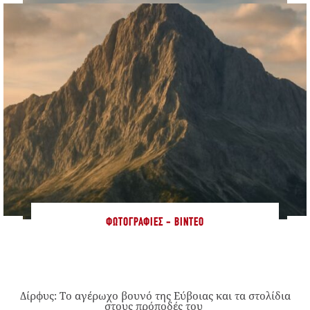
ΦΩΤΟΓΡΑΦΊΕΣ - ΒΊΝΤΕΟ
Δίρφυς: Το αγέρωχο βουνό της Εύβοιας και τα στολίδια
στους πρόποδές του