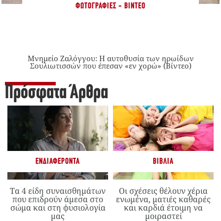
ΦΩΤΟΓΡΑΦΊΕΣ - ΒΊΝΤΕΟ
Μνημείο Ζαλόγγου: Η αυτοθυσία των ηρωίδων
Σουλιωτισσών που έπεσαν «εν χορώ» (Βίντεο)
Πρόσφατα Άρθρα
ΕΝΔΙΑΦΈΡΟΝΤΑ
ΒΙΒΛΊΑ
Τα 4 είδη συναισθημάτων
Οι σχέσεις θέλουν χέρια
που επιδρούν άμεσα στο
ενωμένα, ματιές καθαρές
σώμα και στη φυσιολογία
και καρδιά έτοιμη να
μας
μοιραστεί