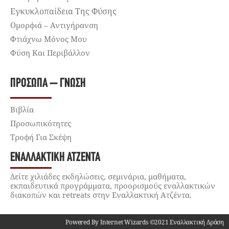
Εγκυκλοπαίδεια Της Φύσης
Ομορφιά – Αντιγήρανση
Φτιάχνω Μόνος Μου
Φύση Και Περιβάλλον
ΠΡΌΣΩΠΑ – ΓΝΏΣΗ
Βιβλία
Προσωπικότητες
Τροφή Για Σκέψη
ΕΝΑΛΛΑΚΤΙΚΉ ΑΤΖΈΝΤΑ
Δείτε χιλιάδες εκδηλώσεις, σεμινάρια, μαθήματα,
εκπαιδευτικά προγράμματα, προορισμούς εναλλακτικών
διακοπών και retreats στην Εναλλακτική Ατζέντα.
Powered By Internet Wizards ©2021 Εναλλακτική Δράση