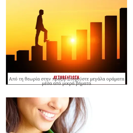
ΑΥΤΟΒΕΛΤΙΩΣΗ
Από τη θεωρία στην πράξη: Στοχεύστε μεγάλα οράματα
μέσα από μικρά βήματα