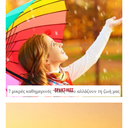
ΠΡΑΚΤΙΚΕΣ
7 μικρές καθημερινές “νίκες” που αλλάζουν τη ζωή μας