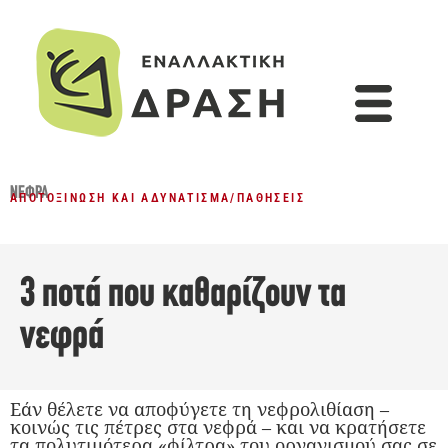
ΝΕΦΡΆ
ΑΠΟΤΟΞΊΝΩΣΗ ΚΑΙ ΑΔΥΝΆΤΙΣΜΑ
/
ΠΑΘΉΣΕΙΣ
3 ποτά που καθαρίζουν τα
νεφρά
Εάν θέλετε να αποφύγετε τη νεφρολιθίαση –
κοινώς τις πέτρες στα νεφρά – και να κρατήσετε
τα πολυτιμότερα «φίλτρα» του οργανισμού σας σε