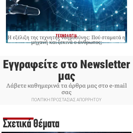
ΤΕΧΝΟΛΟΓΙΑ
Η εξέλιξη της τεχνητής νοημοσύνης: Πού σταματά η
μηχανή και ξεκινά ο άνθρωπος;
Εγγραφείτε στο Newsletter
μας
Λάβετε καθημερινά τα άρθρα μας στο e-mail
σας
ΠΟΛΙΤΙΚΗ ΠΡΟΣΤΑΣΙΑΣ ΑΠΟΡΡΗΤΟΥ
Σχετικά Θέματα