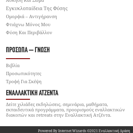
Άσκηση Και Σώμα
Εγκυκλοπαίδεια Της Φύσης
Ομορφιά – Αντιγήρανση
Φτιάχνω Μόνος Μου
Φύση Και Περιβάλλον
ΠΡΌΣΩΠΑ – ΓΝΏΣΗ
Βιβλία
Προσωπικότητες
Τροφή Για Σκέψη
ΕΝΑΛΛΑΚΤΙΚΉ ΑΤΖΈΝΤΑ
Δείτε χιλιάδες εκδηλώσεις, σεμινάρια, μαθήματα,
εκπαιδευτικά προγράμματα, προορισμούς εναλλακτικών
διακοπών και retreats στην Εναλλακτική Ατζέντα.
Powered By Internet Wizards ©2021 Εναλλακτική Δράση