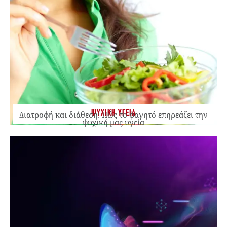
ΨΥΧΙΚΗ ΥΓΕΙΑ
Διατροφή και διάθεση: Πώς το φαγητό επηρεάζει την
ψυχική μας υγεία