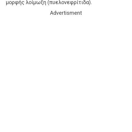
μορφής λοίμωξη (πυελονεφρίτιδα).
Advertisment