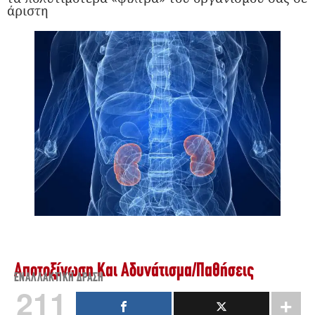
άριστη
Αποτοξίνωση Και Αδυνάτισμα
/
Παθήσεις
ΕΝΑΛΛΑΚΤΙΚΉ ΔΡΆΣΗ
211