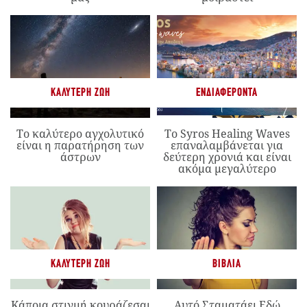
ΚΑΛΎΤΕΡΗ ΖΩΉ
ΕΝΔΙΑΦΈΡΟΝΤΑ
Το καλύτερο αγχολυτικό
Το Syros Healing Waves
είναι η παρατήρηση των
επαναλαμβάνεται για
άστρων
δεύτερη χρονιά και είναι
ακόμα μεγαλύτερο
ΚΑΛΎΤΕΡΗ ΖΩΉ
ΒΙΒΛΊΑ
Κάποια στιγμή κουράζεσαι
Αυτό Σταματάει Εδώ