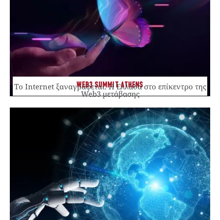
WEB3 SUMMIT ATHENS
Το Internet ξαναγράφεται. Η Ελλάδα στο επίκεντρο της
Web3 μετάβασης