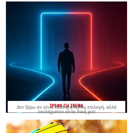
ΤΡΟΦΗ ΓΙΑ ΣΚΕΨΗ
Δεν ξέρω αν είναι σωστή ή λάθος επιλογή, αλλά
τουλάχιστον είναι δική μου