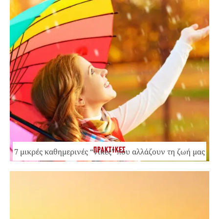
ΠΡΑΚΤΙΚΕΣ
7 μικρές καθημερινές “νίκες” που αλλάζουν τη ζωή μας