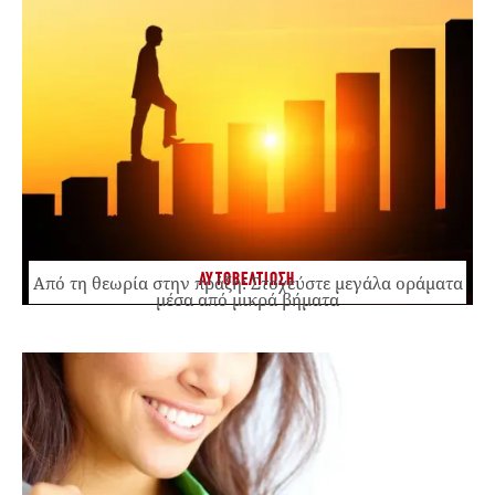
ΑΥΤΟΒΕΛΤΙΩΣΗ
Από τη θεωρία στην πράξη: Στοχεύστε μεγάλα οράματα
μέσα από μικρά βήματα