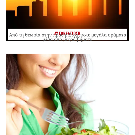
ΑΥΤΟΒΕΛΤΙΩΣΗ
Από τη θεωρία στην πράξη: Στοχεύστε μεγάλα οράματα
μέσα από μικρά βήματα