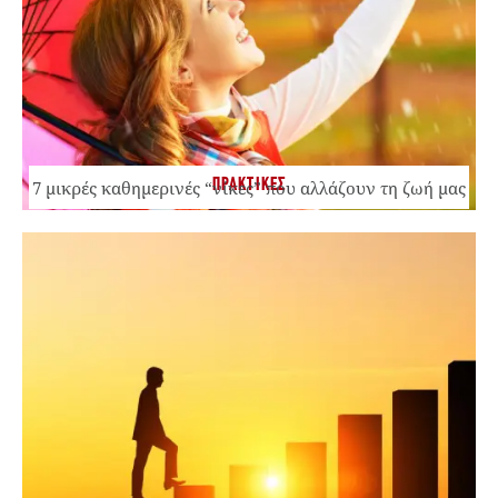
ΠΡΑΚΤΙΚΕΣ
7 μικρές καθημερινές “νίκες” που αλλάζουν τη ζωή μας