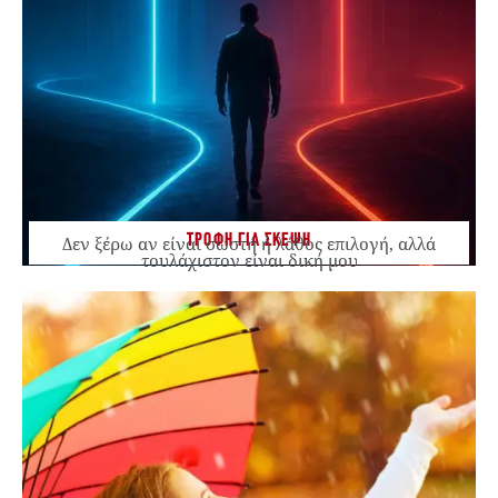
ΤΡΟΦΗ ΓΙΑ ΣΚΕΨΗ
Δεν ξέρω αν είναι σωστή ή λάθος επιλογή, αλλά
τουλάχιστον είναι δική μου