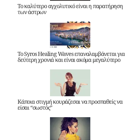
Το καλύτερο αγχολυτικό είναι η παρατήρηση
των άστρων
Το Syros Healing Waves επαναλαμβάνεται για
δεύτερη χρονιά και είναι ακόμα μεγαλύτερο
Κάποια στιγμή κουράζεσαι να προσπαθείς να
είσαι “σωστός”