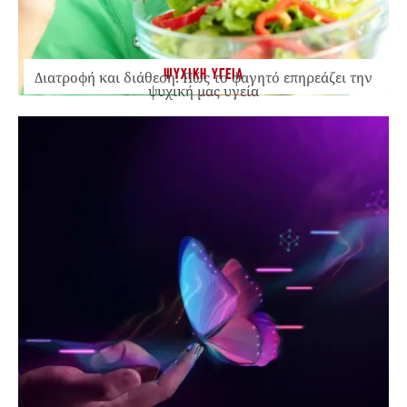
ΨΥΧΙΚΗ ΥΓΕΙΑ
Διατροφή και διάθεση: Πώς το φαγητό επηρεάζει την
ψυχική μας υγεία