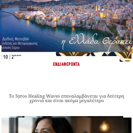
ΕΝΔΙΑΦΈΡΟΝΤΑ
Το Syros Healing Waves επαναλαμβάνεται για δεύτερη
χρονιά και είναι ακόμα μεγαλύτερο