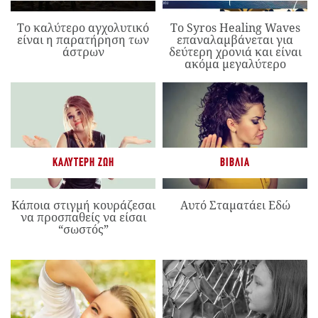
Το καλύτερο αγχολυτικό
Το Syros Healing Waves
είναι η παρατήρηση των
επαναλαμβάνεται για
άστρων
δεύτερη χρονιά και είναι
ακόμα μεγαλύτερο
ΚΑΛΎΤΕΡΗ ΖΩΉ
ΒΙΒΛΊΑ
Κάποια στιγμή κουράζεσαι
Αυτό Σταματάει Εδώ
να προσπαθείς να είσαι
“σωστός”