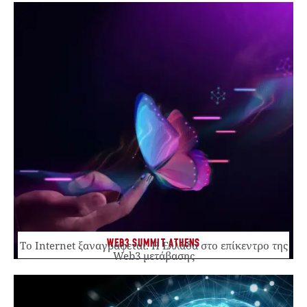
WEB3 SUMMIT ATHENS
Το Internet ξαναγράφεται. Η Ελλάδα στο επίκεντρο της
Web3 μετάβασης