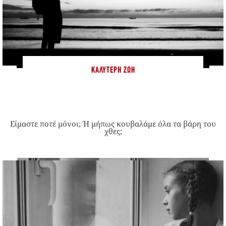
ΚΑΛΎΤΕΡΗ ΖΩΉ
Είμαστε ποτέ μόνοι; Ή μήπως κουβαλάμε όλα τα βάρη του
χθες;