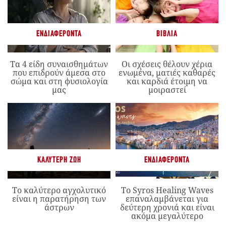
ΕΝΔΙΑΦΈΡΟΝΤΑ
ΒΙΒΛΊΑ
Τα 4 είδη συναισθημάτων
Οι σχέσεις θέλουν χέρια
που επιδρούν άμεσα στο
ενωμένα, ματιές καθαρές
σώμα και στη φυσιολογία
και καρδιά έτοιμη να
μας
μοιραστεί
ΚΑΛΎΤΕΡΗ ΖΩΉ
ΕΝΔΙΑΦΈΡΟΝΤΑ
Το καλύτερο αγχολυτικό
Το Syros Healing Waves
είναι η παρατήρηση των
επαναλαμβάνεται για
άστρων
δεύτερη χρονιά και είναι
ακόμα μεγαλύτερο