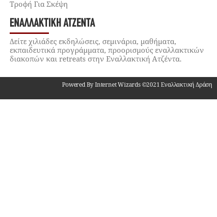
Τροφή Για Σκέψη
ΕΝΑΛΛΑΚΤΙΚΉ ΑΤΖΈΝΤΑ
Δείτε χιλιάδες εκδηλώσεις, σεμινάρια, μαθήματα,
εκπαιδευτικά προγράμματα, προορισμούς εναλλακτικών
διακοπών και retreats στην Εναλλακτική Ατζέντα.
Powered By Internet Wizards ©2021 Εναλλακτική Δράση