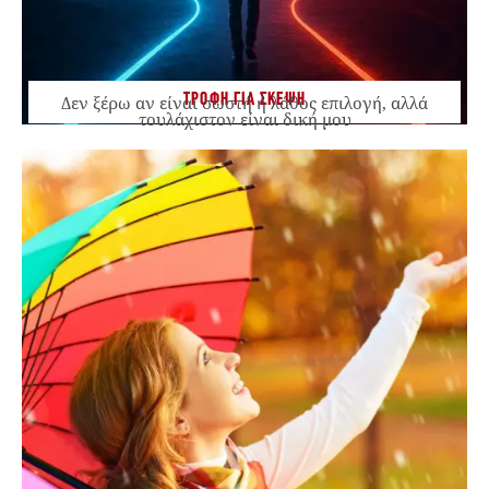
ΤΡΟΦΗ ΓΙΑ ΣΚΕΨΗ
Δεν ξέρω αν είναι σωστή ή λάθος επιλογή, αλλά
τουλάχιστον είναι δική μου