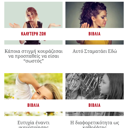
ΚΑΛΎΤΕΡΗ ΖΩΉ
ΒΙΒΛΊΑ
Κάποια στιγμή κουράζεσαι
Αυτό Σταματάει Εδώ
να προσπαθείς να είσαι
“σωστός”
ΒΙΒΛΊΑ
ΒΙΒΛΊΑ
Ευτυχία έναντι
Η διαφορετικότητα ως
ικανοποίησης
καθρέφτης