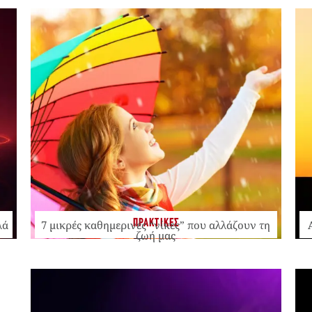
ΠΡΑΚΤΙΚΕΣ
λά
7 μικρές καθημερινές “νίκες” που αλλάζουν τη
ζωή μας