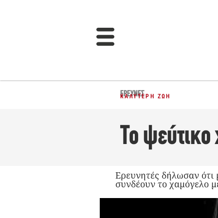
ΈΡΕΥΝΕΣ
ΚΑΛΎΤΕΡΗ ΖΩΉ
Το ψεύτικο 
Ερευνητές δήλωσαν ότι 
συνδέουν το χαμόγελο με