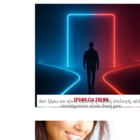
ΤΡΟΦΗ ΓΙΑ ΣΚΕΨΗ
Δεν ξέρω αν είναι σωστή ή λάθος επιλογή, αλ
τουλάχιστον είναι δική μου