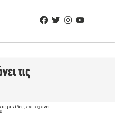
νει τις
ις ρυτίδες, επιταχύνει
να