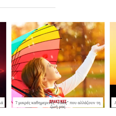
ΠΡΑΚΤΙΚΕΣ
λά
7 μικρές καθημερινές “νίκες” που αλλάζουν τη
ζωή μας