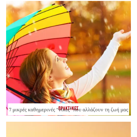
ΠΡΑΚΤΙΚΕΣ
7 μικρές καθημερινές “νίκες” που αλλάζουν τη ζωή μας