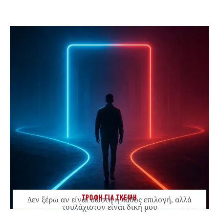
ΤΡΟΦΗ ΓΙΑ ΣΚΕΨΗ
Δεν ξέρω αν είναι σωστή ή λάθος επιλογή, αλλά
τουλάχιστον είναι δική μου