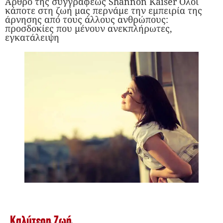
Άρθρο της συγγραφέως Shannon Kaiser Όλοι
κάποτε στη ζωή μας περνάμε την εμπειρία της
άρνησης από τους άλλους ανθρώπους:
προσδοκίες που μένουν ανεκπλήρωτες,
εγκατάλειψη
Καλύτερη Ζωή