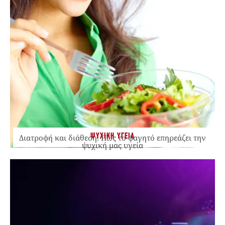
ΨΥΧΙΚΗ ΥΓΕΙΑ
Διατροφή και διάθεση: Πώς το φαγητό επηρεάζει την
ψυχική μας υγεία