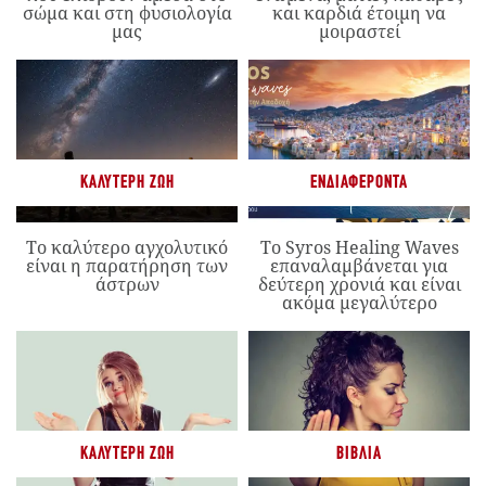
σώμα και στη φυσιολογία
και καρδιά έτοιμη να
μας
μοιραστεί
ΚΑΛΎΤΕΡΗ ΖΩΉ
ΕΝΔΙΑΦΈΡΟΝΤΑ
Το καλύτερο αγχολυτικό
Το Syros Healing Waves
είναι η παρατήρηση των
επαναλαμβάνεται για
άστρων
δεύτερη χρονιά και είναι
ακόμα μεγαλύτερο
ΚΑΛΎΤΕΡΗ ΖΩΉ
ΒΙΒΛΊΑ