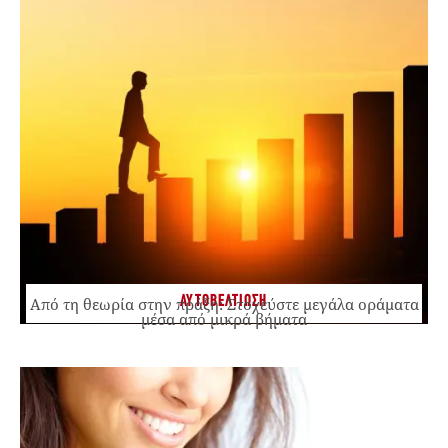
ΑΥΤΟΒΕΛΤΙΩΣΗ
Από τη θεωρία στην πράξη: Στοχεύστε μεγάλα οράματα
μέσα από μικρά βήματα