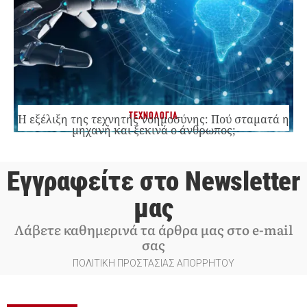
ΤΕΧΝΟΛΟΓΙΑ
Η εξέλιξη της τεχνητής νοημοσύνης: Πού σταματά η
μηχανή και ξεκινά ο άνθρωπος;
Εγγραφείτε στο Newsletter
μας
Λάβετε καθημερινά τα άρθρα μας στο e-mail
σας
ΠΟΛΙΤΙΚΗ ΠΡΟΣΤΑΣΙΑΣ ΑΠΟΡΡΗΤΟΥ