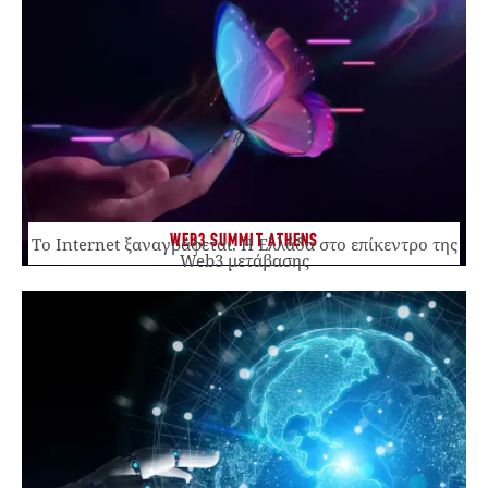
WEB3 SUMMIT ATHENS
Το Internet ξαναγράφεται. Η Ελλάδα στο επίκεντρο της
Web3 μετάβασης