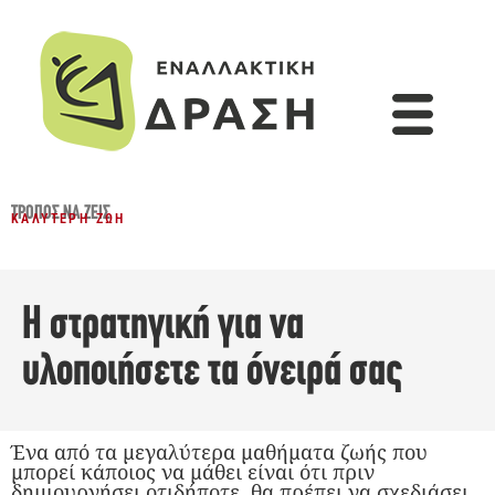
ΤΡΌΠΟΣ ΝΑ ΖΕΙΣ
ΚΑΛΎΤΕΡΗ ΖΩΉ
Η στρατηγική για να
υλοποιήσετε τα όνειρά σας
Ένα από τα μεγαλύτερα μαθήματα ζωής που
μπορεί κάποιος να μάθει είναι ότι πριν
δημιουργήσει οτιδήποτε, θα πρέπει να σχεδιάσει