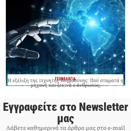
ΤΕΧΝΟΛΟΓΙΑ
Η εξέλιξη της τεχνητής νοημοσύνης: Πού σταματά η
μηχανή και ξεκινά ο άνθρωπος;
Εγγραφείτε στο Newsletter
μας
Λάβετε καθημερινά τα άρθρα μας στο e-mail