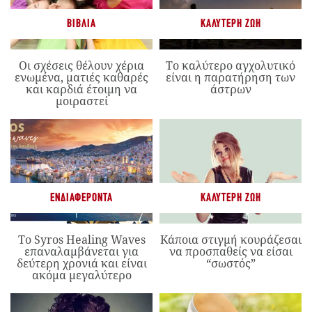
ΒΙΒΛΊΑ
ΚΑΛΎΤΕΡΗ ΖΩΉ
Οι σχέσεις θέλουν χέρια
Το καλύτερο αγχολυτικό
ενωμένα, ματιές καθαρές
είναι η παρατήρηση των
και καρδιά έτοιμη να
άστρων
μοιραστεί
ΕΝΔΙΑΦΈΡΟΝΤΑ
ΚΑΛΎΤΕΡΗ ΖΩΉ
Το Syros Healing Waves
Κάποια στιγμή κουράζεσαι
επαναλαμβάνεται για
να προσπαθείς να είσαι
δεύτερη χρονιά και είναι
“σωστός”
ακόμα μεγαλύτερο