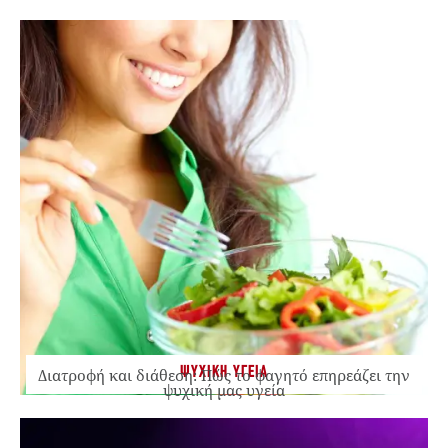
ΨΥΧΙΚΗ ΥΓΕΙΑ
Διατροφή και διάθεση: Πώς το φαγητό επηρεάζει την
ψυχική μας υγεία