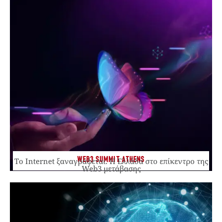
WEB3 SUMMIT ATHENS
Το Internet ξαναγράφεται. Η Ελλάδα στο επίκεντρο της
Web3 μετάβασης