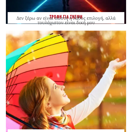
ΤΡΟΦΗ ΓΙΑ ΣΚΕΨΗ
Δεν ξέρω αν είναι σωστή ή λάθος επιλογή, αλλά
τουλάχιστον είναι δική μου