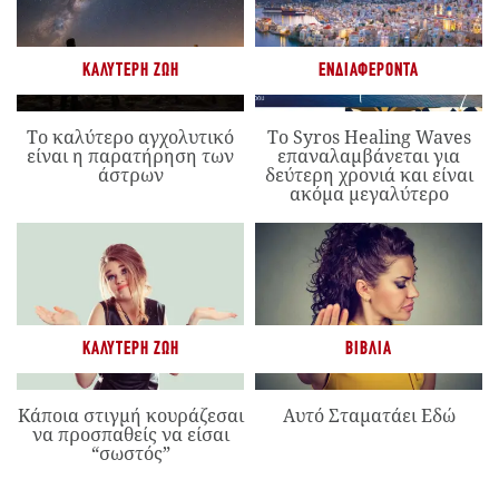
ΚΑΛΎΤΕΡΗ ΖΩΉ
ΕΝΔΙΑΦΈΡΟΝΤΑ
Το καλύτερο αγχολυτικό
Το Syros Healing Waves
είναι η παρατήρηση των
επαναλαμβάνεται για
άστρων
δεύτερη χρονιά και είναι
ακόμα μεγαλύτερο
ΚΑΛΎΤΕΡΗ ΖΩΉ
ΒΙΒΛΊΑ
Κάποια στιγμή κουράζεσαι
Αυτό Σταματάει Εδώ
να προσπαθείς να είσαι
“σωστός”