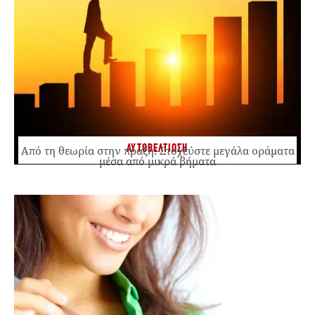
ΑΥΤΟΒΕΛΤΙΩΣΗ
Από τη θεωρία στην πράξη: Στοχεύστε μεγάλα οράματα
μέσα από μικρά βήματα