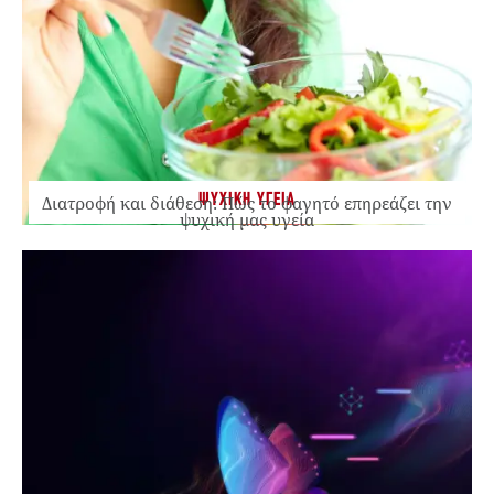
ΨΥΧΙΚΗ ΥΓΕΙΑ
Διατροφή και διάθεση: Πώς το φαγητό επηρεάζει την
ψυχική μας υγεία