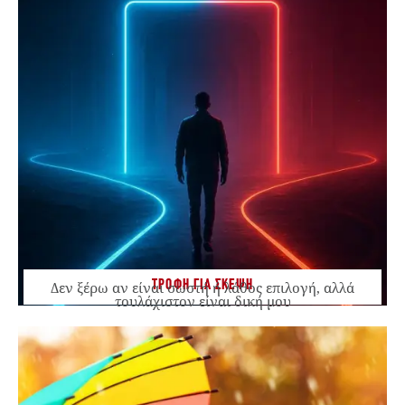
ΤΡΟΦΗ ΓΙΑ ΣΚΕΨΗ
Δεν ξέρω αν είναι σωστή ή λάθος επιλογή, αλλά
τουλάχιστον είναι δική μου