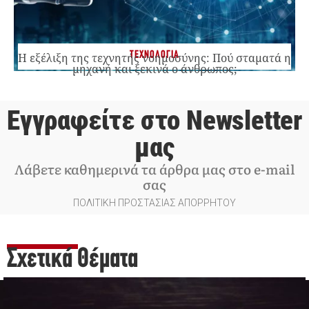
ΤΕΧΝΟΛΟΓΙΑ
Η εξέλιξη της τεχνητής νοημοσύνης: Πού σταματά η
μηχανή και ξεκινά ο άνθρωπος;
Εγγραφείτε στο Newsletter
μας
Λάβετε καθημερινά τα άρθρα μας στο e-mail
σας
ΠΟΛΙΤΙΚΗ ΠΡΟΣΤΑΣΙΑΣ ΑΠΟΡΡΗΤΟΥ
Σχετικά Θέματα