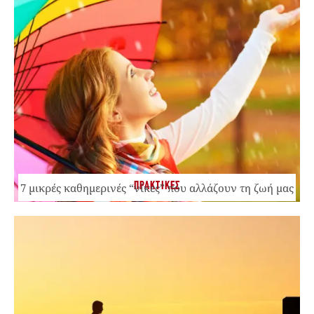
ΠΡΑΚΤΙΚΕΣ
7 μικρές καθημερινές “νίκες” που αλλάζουν τη ζωή μας