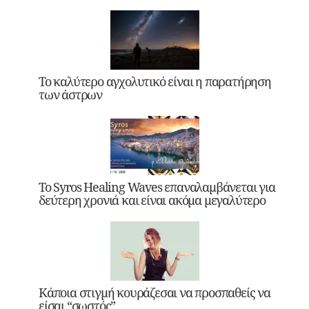
Το καλύτερο αγχολυτικό είναι η παρατήρηση
των άστρων
Το Syros Healing Waves επαναλαμβάνεται για
δεύτερη χρονιά και είναι ακόμα μεγαλύτερο
Κάποια στιγμή κουράζεσαι να προσπαθείς να
είσαι “σωστός”