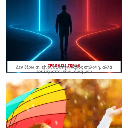
ΤΡΟΦΗ ΓΙΑ ΣΚΕΨΗ
Δεν ξέρω αν είναι σωστή ή λάθος επιλογή, αλλά
τουλάχιστον είναι δική μου