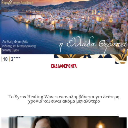
ΕΝΔΙΑΦΈΡΟΝΤΑ
Το Syros Healing Waves επαναλαμβάνεται για δεύτερη
χρονιά και είναι ακόμα μεγαλύτερο