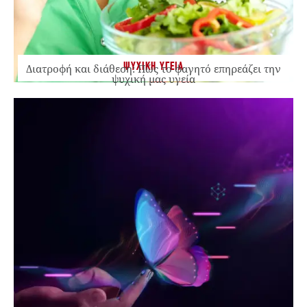
ΨΥΧΙΚΗ ΥΓΕΙΑ
Διατροφή και διάθεση: Πώς το φαγητό επηρεάζει την
ψυχική μας υγεία