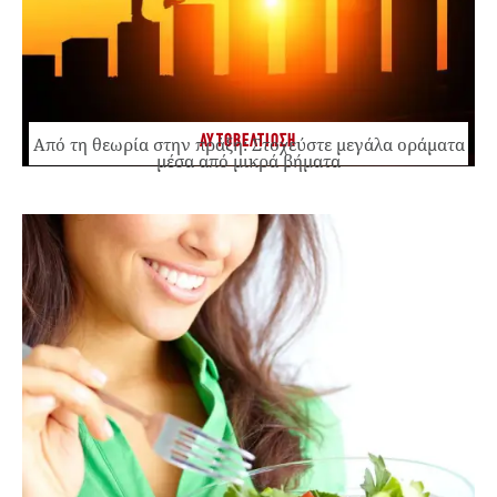
ΑΥΤΟΒΕΛΤΙΩΣΗ
Από τη θεωρία στην πράξη: Στοχεύστε μεγάλα οράματα
μέσα από μικρά βήματα