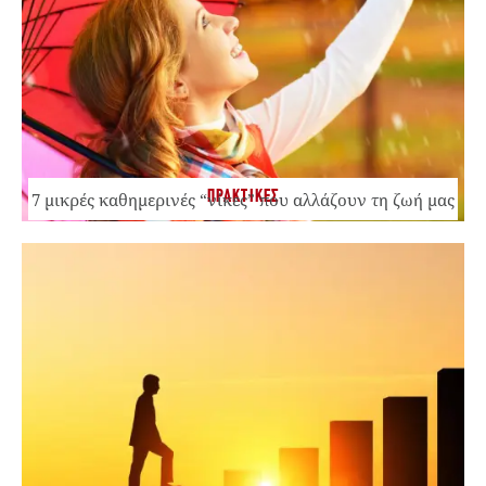
ΠΡΑΚΤΙΚΕΣ
7 μικρές καθημερινές “νίκες” που αλλάζουν τη ζωή μας