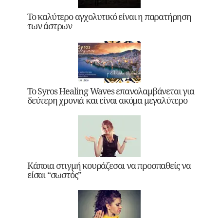
Το καλύτερο αγχολυτικό είναι η παρατήρηση
των άστρων
Το Syros Healing Waves επαναλαμβάνεται για
δεύτερη χρονιά και είναι ακόμα μεγαλύτερο
Κάποια στιγμή κουράζεσαι να προσπαθείς να
είσαι “σωστός”