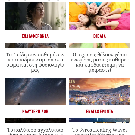
ΕΝΔΙΑΦΈΡΟΝΤΑ
ΒΙΒΛΊΑ
Τα 4 είδη συναισθημάτων
Οι σχέσεις θέλουν χέρια
που επιδρούν άμεσα στο
ενωμένα, ματιές καθαρές
σώμα και στη φυσιολογία
και καρδιά έτοιμη να
μας
μοιραστεί
ΚΑΛΎΤΕΡΗ ΖΩΉ
ΕΝΔΙΑΦΈΡΟΝΤΑ
Το καλύτερο αγχολυτικό
Το Syros Healing Waves