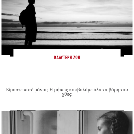
ΚΑΛΎΤΕΡΗ ΖΩΉ
Είμαστε ποτέ μόνοι; Ή μήπως κουβαλάμε όλα τα βάρη του
χθες;