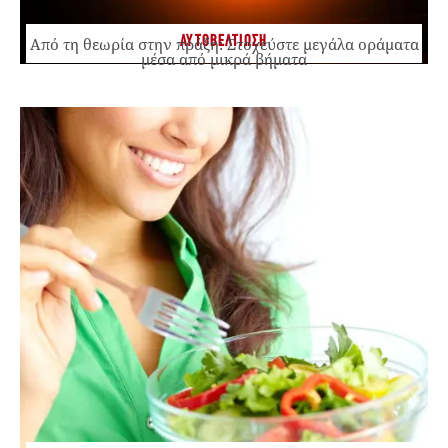
ΑΥΤΟΒΕΛΤΙΩΣΗ
Από τη θεωρία στην πράξη: Στοχεύστε μεγάλα οράματα
μέσα από μικρά βήματα