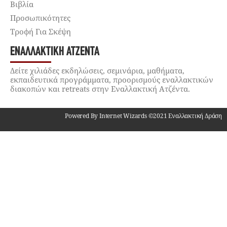
Βιβλία
Προσωπικότητες
Τροφή Για Σκέψη
ΕΝΑΛΛΑΚΤΙΚΉ ΑΤΖΈΝΤΑ
Δείτε χιλιάδες εκδηλώσεις, σεμινάρια, μαθήματα,
εκπαιδευτικά προγράμματα, προορισμούς εναλλακτικών
διακοπών και retreats στην Εναλλακτική Ατζέντα.
Powered By Internet Wizards ©2021 Εναλλακτική Δράση