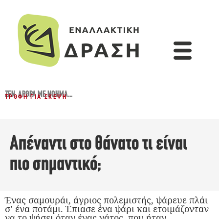
ZEN
,
ΆΡΘΡΑ ΜΕ ΝΌΗΜΑ...
ΤΡΟΦΉ ΓΙΑ ΣΚΈΨΗ
Απέναντι στο θάνατο τι είναι
πιο σημαντικό;
Ένας σαμουράι, άγριος πολεμιστής, ψάρευε πλάι
σ’ ένα ποτάμι. Έπιασε ένα ψάρι και ετοιμάζονταν
να το ψήσει όταν ένας γάτος, που ήταν