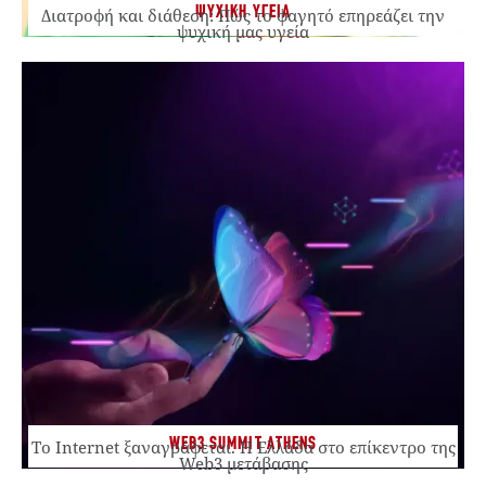
ΨΥΧΙΚΗ ΥΓΕΙΑ
Διατροφή και διάθεση: Πώς το φαγητό επηρεάζει την
ψυχική μας υγεία
WEB3 SUMMIT ATHENS
Το Internet ξαναγράφεται. Η Ελλάδα στο επίκεντρο της
Web3 μετάβασης