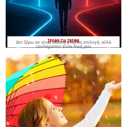
ΤΡΟΦΗ ΓΙΑ ΣΚΕΨΗ
Δεν ξέρω αν είναι σωστή ή λάθος επιλογή, αλλά
τουλάχιστον είναι δική μου