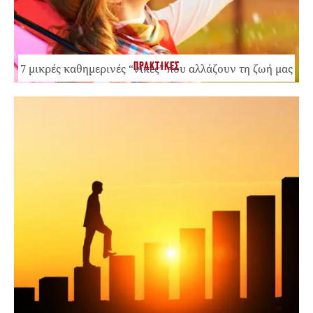
ΠΡΑΚΤΙΚΕΣ
7 μικρές καθημερινές “νίκες” που αλλάζουν τη ζωή μας