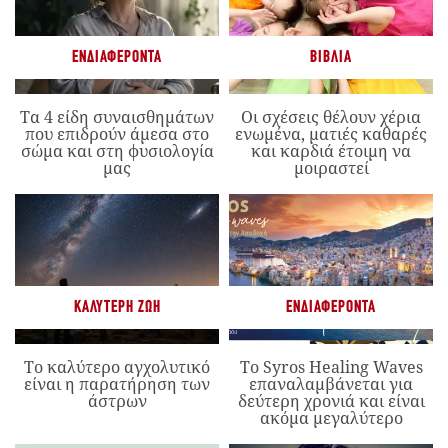
ΕΝΔΙΑΦΈΡΟΝΤΑ
ΒΙΒΛΊΑ
Τα 4 είδη συναισθημάτων
Οι σχέσεις θέλουν χέρια
που επιδρούν άμεσα στο
ενωμένα, ματιές καθαρές
σώμα και στη φυσιολογία
και καρδιά έτοιμη να
μας
μοιραστεί
ΚΑΛΎΤΕΡΗ ΖΩΉ
ΕΝΔΙΑΦΈΡΟΝΤΑ
Το καλύτερο αγχολυτικό
Το Syros Healing Waves
είναι η παρατήρηση των
επαναλαμβάνεται για
άστρων
δεύτερη χρονιά και είναι
ακόμα μεγαλύτερο