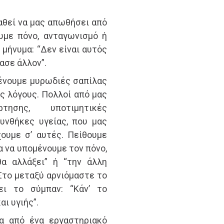
αθεί να μας απωθήσει από
υμε πόνο, ανταγωνισμό ή
 μήνυμα: “Δεν είναι αυτός
ασε άλλον”.
ένουμε μυρωδιές σαπίλας
υς λόγους. Πολλοί από μας
τησης, υποτιμητικές
υνθήκες υγείας, που μας
ουμε σ’ αυτές. Πείθουμε
α να υπομένουμε τον πόνο,
α αλλάξει” ή “την άλλη
Στο μεταξύ αρνιόμαστε το
ι το σύμπαν: “Κάν’ το
αι υγιής”.
σα από ένα εργαστηριακό