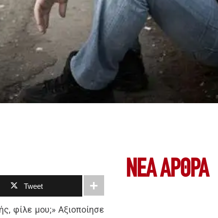
ΝΕΑ ΆΡΘΡΑ
Tweet
ής, φίλε μου;» Αξιοποίησε