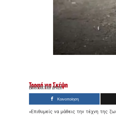
Τροφή για Σκέψη
ΕΝΑΛΛΑΚΤΙΚΉ ΔΡΆΣΗ
Κοινοποίηση
«Επιθυμείς να μάθεις την τέχνη της ζω