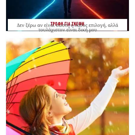
ΤΡΟΦΗ ΓΙΑ ΣΚΕΨΗ
Δεν ξέρω αν είναι σωστή ή λάθος επιλογή, αλλά
τουλάχιστον είναι δική μου