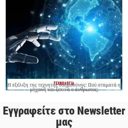
ΤΕΧΝΟΛΟΓΙΑ
Η εξέλιξη της τεχνητής νοημοσύνης: Πού σταματά η
μηχανή και ξεκινά ο άνθρωπος;
Εγγραφείτε στο Newsletter
μας