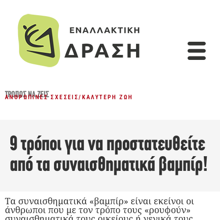
ΤΡΌΠΟΣ ΝΑ ΖΕΙΣ
ΑΝΘΡΏΠΙΝΕΣ ΣΧΈΣΕΙΣ
/
ΚΑΛΎΤΕΡΗ ΖΩΉ
9 τρόποι για να προστατευθείτε
από τα συναισθηματικά βαμπίρ!
Tα συναισθηματικά «βαμπίρ» είναι εκείνοι οι
άνθρωποι που με τον τρόπο τους «ρουφούν»
συναισθηματικά τους οικείους ή γενικά τους