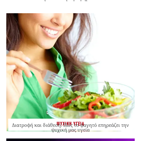
ΨΥΧΙΚΗ ΥΓΕΙΑ
Διατροφή και διάθεση: Πώς το φαγητό επηρεάζει την
ψυχική μας υγεία