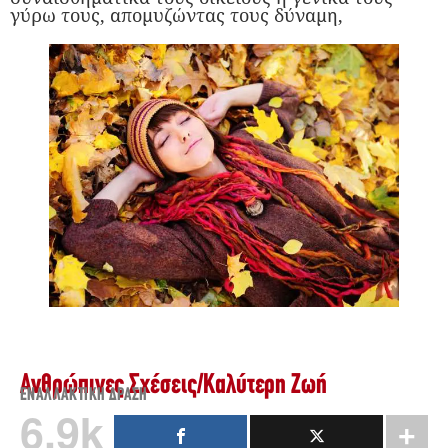
γύρω τους, απομυζώντας τους δύναμη,
Ανθρώπινες Σχέσεις
/
Καλύτερη Ζωή
ΕΝΑΛΛΑΚΤΙΚΉ ΔΡΆΣΗ
6.9k