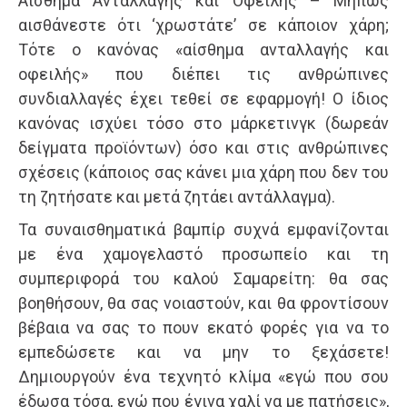
Αίσθημα Ανταλλαγής και Οφειλής – Μήπως
αισθάνεστε ότι ‘χρωστάτε’ σε κάποιον χάρη;
Τότε ο κανόνας «αίσθημα ανταλλαγής και
οφειλής» που διέπει τις ανθρώπινες
συνδιαλλαγές έχει τεθεί σε εφαρμογή! Ο ίδιος
κανόνας ισχύει τόσο στο μάρκετινγκ (δωρεάν
δείγματα προϊόντων) όσο και στις ανθρώπινες
σχέσεις (κάποιος σας κάνει μια χάρη που δεν του
τη ζητήσατε και μετά ζητάει αντάλλαγμα).
Τα συναισθηματικά βαμπίρ συχνά εμφανίζονται
με ένα χαμογελαστό προσωπείο και τη
συμπεριφορά του καλού Σαμαρείτη: θα σας
βοηθήσουν, θα σας νοιαστούν, και θα φροντίσουν
βέβαια να σας το πουν εκατό φορές για να το
εμπεδώσετε και να μην το ξεχάσετε!
Δημιουργούν ένα τεχνητό κλίμα «εγώ που σου
έδωσα τόσα, εγώ που έγινα χαλί να με πατήσεις»,