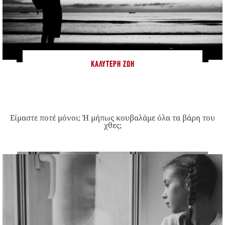
ΚΑΛΎΤΕΡΗ ΖΩΉ
Είμαστε ποτέ μόνοι; Ή μήπως κουβαλάμε όλα τα βάρη του
χθες;