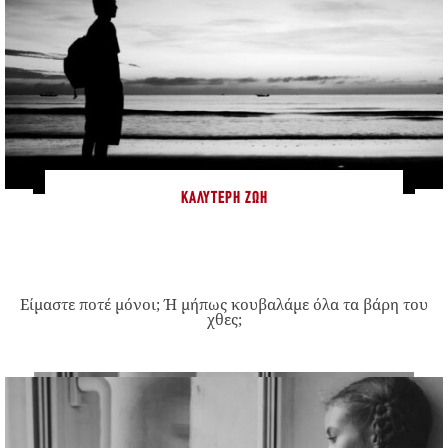
ΚΑΛΎΤΕΡΗ ΖΩΉ
Είμαστε ποτέ μόνοι; Ή μήπως κουβαλάμε όλα τα βάρη του
χθες;