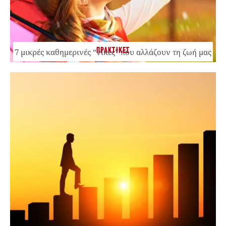
ΠΡΑΚΤΙΚΕΣ
7 μικρές καθημερινές “νίκες” που αλλάζουν τη ζωή μας