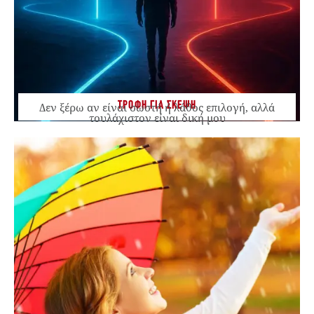
ΤΡΟΦΗ ΓΙΑ ΣΚΕΨΗ
Δεν ξέρω αν είναι σωστή ή λάθος επιλογή, αλλά
τουλάχιστον είναι δική μου