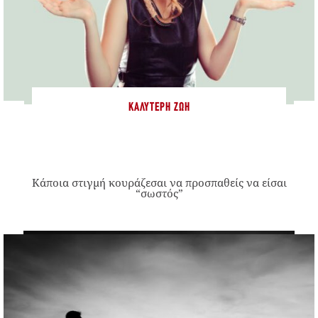
ΚΑΛΎΤΕΡΗ ΖΩΉ
Κάποια στιγμή κουράζεσαι να προσπαθείς να είσαι
“σωστός”