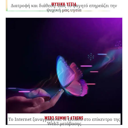
ΨΥΧΙΚΗ ΥΓΕΙΑ
Διατροφή και διάθεση: Πώς το φαγητό επηρεάζει την
ψυχική μας υγεία
WEB3 SUMMIT ATHENS
Το Internet ξαναγράφεται. Η Ελλάδα στο επίκεντρο της
Web3 μετάβασης