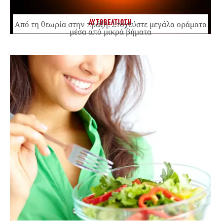
ΑΥΤΟΒΕΛΤΙΩΣΗ
Από τη θεωρία στην πράξη: Στοχεύστε μεγάλα οράματα
μέσα από μικρά βήματα