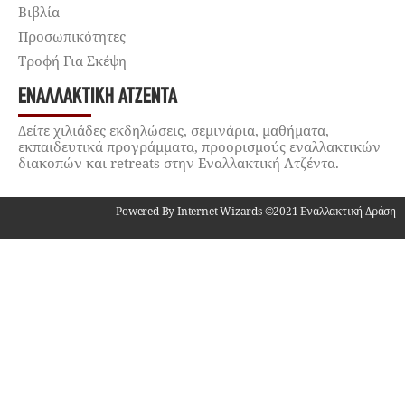
Βιβλία
Προσωπικότητες
Τροφή Για Σκέψη
ΕΝΑΛΛΑΚΤΙΚΉ ΑΤΖΈΝΤΑ
Δείτε χιλιάδες εκδηλώσεις, σεμινάρια, μαθήματα,
εκπαιδευτικά προγράμματα, προορισμούς εναλλακτικών
διακοπών και retreats στην Εναλλακτική Ατζέντα.
Powered By Internet Wizards ©2021 Εναλλακτική Δράση