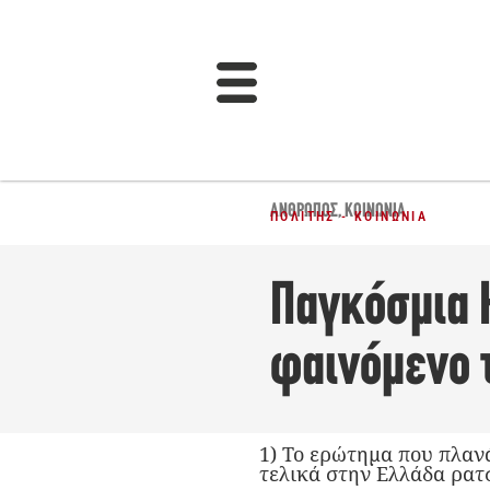
ΆΝΘΡΩΠΟΣ
,
ΚΟΙΝΩΝΊΑ
ΠΟΛΊΤΗΣ - ΚΟΙΝΩΝΊΑ
Παγκόσμια Η
φαινόμενο 
1) Το ερώτημα που πλανά
τελικά στην Ελλάδα ρατ