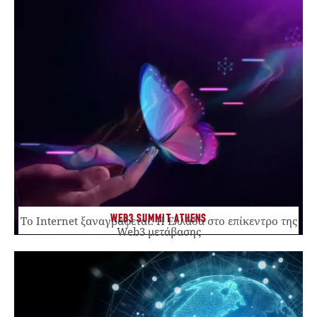
WEB3 SUMMIT ATHENS
Το Internet ξαναγράφεται. Η Ελλάδα στο επίκεντρο της
Web3 μετάβασης