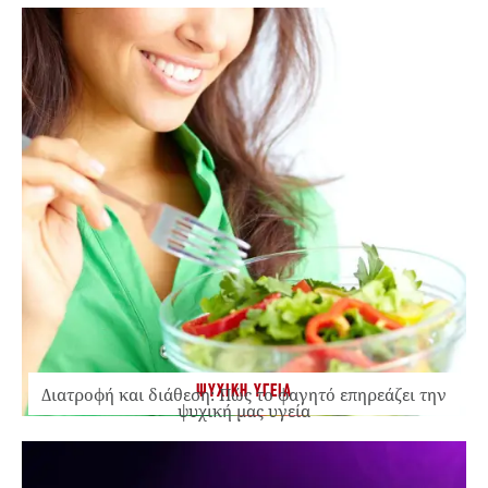
ΨΥΧΙΚΗ ΥΓΕΙΑ
Διατροφή και διάθεση: Πώς το φαγητό επηρεάζει την
ψυχική μας υγεία