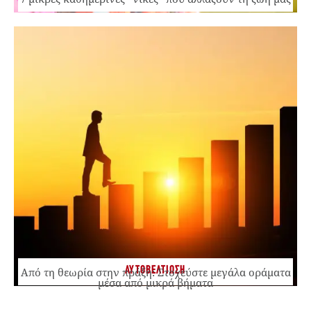
ΑΥΤΟΒΕΛΤΙΩΣΗ
Από τη θεωρία στην πράξη: Στοχεύστε μεγάλα οράματα
μέσα από μικρά βήματα