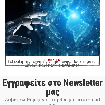
ΤΕΧΝΟΛΟΓΙΑ
Η εξέλιξη της τεχνητής νοημοσύνης: Πού σταματά η
μηχανή και ξεκινά ο άνθρωπος;
Εγγραφείτε στο Newsletter
μας
Λάβετε καθημερινά τα άρθρα μας στο e-mail
σας