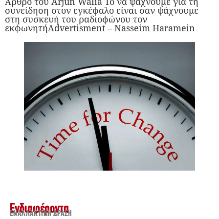
Άρθρο του Arjun Walia Το να ψάχνουμε για τη
συνείδηση στον εγκέφαλο είναι σαν ψάχνουμε
στη συσκευή του ραδιοφώνου τον
εκφωνητήAdvertisment – Nasseim Haramein
Ενδιαφέροντα
ΕΝΑΛΛΑΚΤΙΚΉ ΔΡΆΣΗ