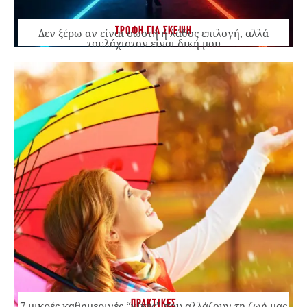
ΤΡΟΦΗ ΓΙΑ ΣΚΕΨΗ
Δεν ξέρω αν είναι σωστή ή λάθος επιλογή, αλλά
τουλάχιστον είναι δική μου
ΠΡΑΚΤΙΚΕΣ
7 μικρές καθημερινές “νίκες” που αλλάζουν τη ζωή μας