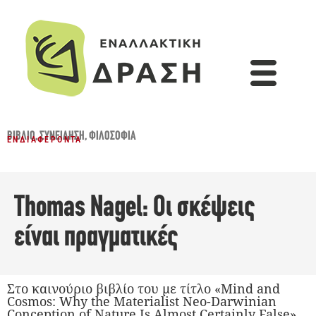
ΒΙΒΛΊΟ
,
ΣΥΝΕΊΔΗΣΗ
,
ΦΙΛΟΣΟΦΊΑ
ΕΝΔΙΑΦΈΡΟΝΤΑ
Thomas Nagel: Οι σκέψεις
είναι πραγματικές
Στο καινούριο βιβλίο του με τίτλο «Mind and
Cosmos: Why the Materialist Neo-Darwinian
Conception of Nature Is Almost Certainly False»,