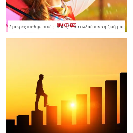
ΠΡΑΚΤΙΚΕΣ
7 μικρές καθημερινές “νίκες” που αλλάζουν τη ζωή μας