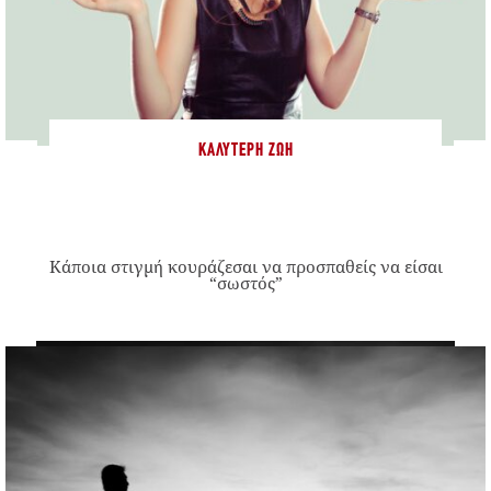
ΚΑΛΎΤΕΡΗ ΖΩΉ
Κάποια στιγμή κουράζεσαι να προσπαθείς να είσαι
“σωστός”