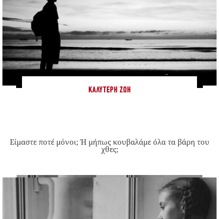
ΚΑΛΎΤΕΡΗ ΖΩΉ
Είμαστε ποτέ μόνοι; Ή μήπως κουβαλάμε όλα τα βάρη του
χθες;