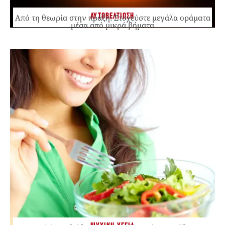
ΑΥΤΟΒΕΛΤΙΩΣΗ
Από τη θεωρία στην πράξη: Στοχεύστε μεγάλα οράματα
μέσα από μικρά βήματα