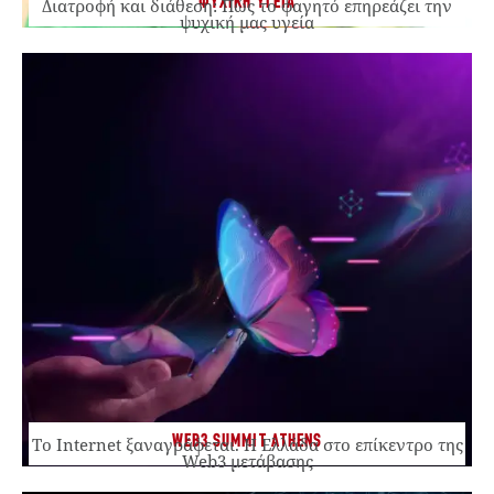
ΨΥΧΙΚΗ ΥΓΕΙΑ
Διατροφή και διάθεση: Πώς το φαγητό επηρεάζει την
ψυχική μας υγεία
WEB3 SUMMIT ATHENS
Το Internet ξαναγράφεται. Η Ελλάδα στο επίκεντρο της
Web3 μετάβασης