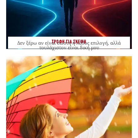
ΤΡΟΦΗ ΓΙΑ ΣΚΕΨΗ
Δεν ξέρω αν είναι σωστή ή λάθος επιλογή, αλλά
τουλάχιστον είναι δική μου