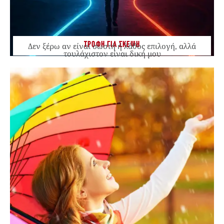
ΤΡΟΦΗ ΓΙΑ ΣΚΕΨΗ
Δεν ξέρω αν είναι σωστή ή λάθος επιλογή, αλλά
τουλάχιστον είναι δική μου