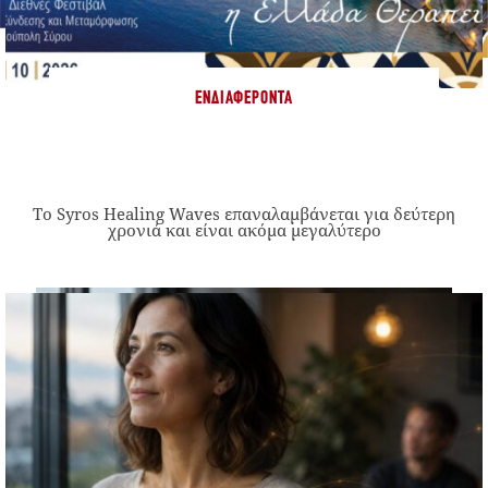
ΕΝΔΙΑΦΈΡΟΝΤΑ
Το Syros Healing Waves επαναλαμβάνεται για δεύτερη
χρονιά και είναι ακόμα μεγαλύτερο