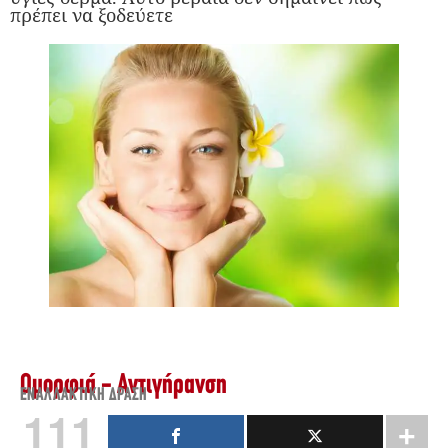
πρέπει να ξοδεύετε
Ομορφιά - Αντιγήρανση
ΕΝΑΛΛΑΚΤΙΚΉ ΔΡΆΣΗ
111