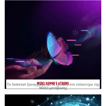
WEB3 SUMMIT ATHENS
Το Internet ξαναγράφεται. Η Ελλάδα στο επίκεντρο της
Web3 μετάβασης