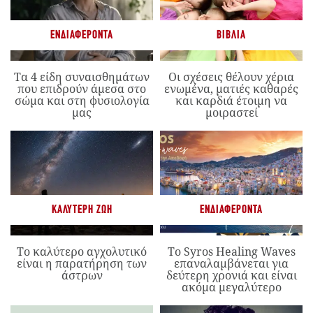
ΕΝΔΙΑΦΈΡΟΝΤΑ
ΒΙΒΛΊΑ
Τα 4 είδη συναισθημάτων
Οι σχέσεις θέλουν χέρια
που επιδρούν άμεσα στο
ενωμένα, ματιές καθαρές
σώμα και στη φυσιολογία
και καρδιά έτοιμη να
μας
μοιραστεί
ΚΑΛΎΤΕΡΗ ΖΩΉ
ΕΝΔΙΑΦΈΡΟΝΤΑ
Το καλύτερο αγχολυτικό
Το Syros Healing Waves
είναι η παρατήρηση των
επαναλαμβάνεται για
άστρων
δεύτερη χρονιά και είναι
ακόμα μεγαλύτερο