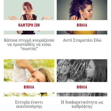
ΚΑΛΎΤΕΡΗ ΖΩΉ
ΒΙΒΛΊΑ
Κάποια στιγμή κουράζεσαι
Αυτό Σταματάει Εδώ
να προσπαθείς να είσαι
“σωστός”
ΒΙΒΛΊΑ
ΒΙΒΛΊΑ
Ευτυχία έναντι
Η διαφορετικότητα ως
ικανοποίησης
καθρέφτης