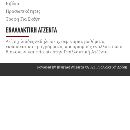
Βιβλία
Προσωπικότητες
Τροφή Για Σκέψη
ΕΝΑΛΛΑΚΤΙΚΉ ΑΤΖΈΝΤΑ
Δείτε χιλιάδες εκδηλώσεις, σεμινάρια, μαθήματα,
εκπαιδευτικά προγράμματα, προορισμούς εναλλακτικών
διακοπών και retreats στην Εναλλακτική Ατζέντα.
Powered By Internet Wizards ©2021 Εναλλακτική Δράση