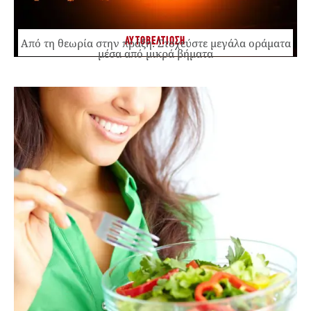
ΑΥΤΟΒΕΛΤΙΩΣΗ
Από τη θεωρία στην πράξη: Στοχεύστε μεγάλα οράματα
μέσα από μικρά βήματα