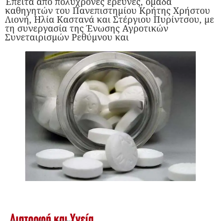
Έπειτα από πολύχρονες έρευνες, ομάδα
καθηγητών του Πανεπιστημίου Κρήτης Χρήστου
Λιονή, Ηλία Καστανά και Στέργιου Πυρίντσου, με
τη συνεργασία της Ένωσης Αγροτικών
Συνεταιρισμών Ρεθύμνου και
Διατροφή και Υγεία