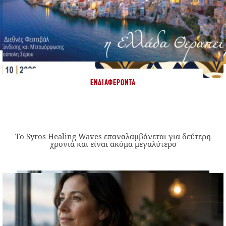
ΕΝΔΙΑΦΈΡΟΝΤΑ
Το Syros Healing Waves επαναλαμβάνεται για δεύτερη
χρονιά και είναι ακόμα μεγαλύτερο