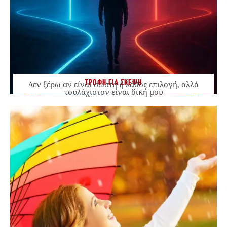
ΤΡΟΦΗ ΓΙΑ ΣΚΕΨΗ
Δεν ξέρω αν είναι σωστή ή λάθος επιλογή, αλλά
τουλάχιστον είναι δική μου