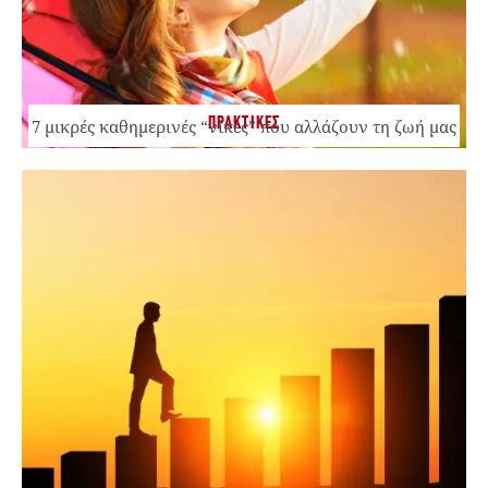
ΠΡΑΚΤΙΚΕΣ
7 μικρές καθημερινές “νίκες” που αλλάζουν τη ζωή μας