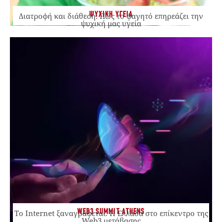
ΨΥΧΙΚΗ ΥΓΕΙΑ
Διατροφή και διάθεση: Πώς το φαγητό επηρεάζει την
ψυχική μας υγεία
WEB3 SUMMIT ATHENS
Το Internet ξαναγράφεται. Η Ελλάδα στο επίκεντρο της
Web3 μετάβασης