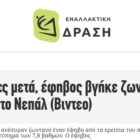
ες μετά, έφηβος βγήκε ζω
στο Νεπάλ (Βιντεο)
 ανέσυραν ζωντανό έναν έφηβο από τα ερείπια του σ
τύπημα των 7,8 βαθμών. Ο έφηβος