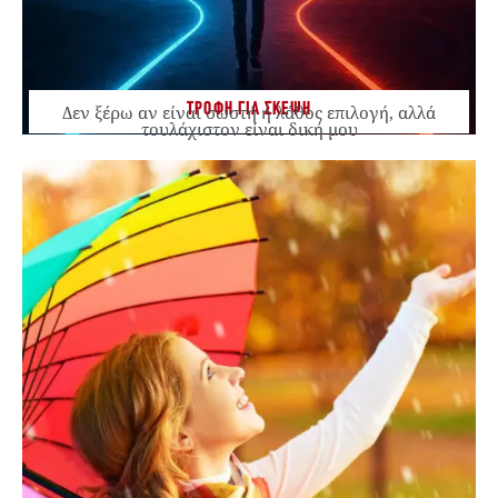
ΤΡΟΦΗ ΓΙΑ ΣΚΕΨΗ
Δεν ξέρω αν είναι σωστή ή λάθος επιλογή, αλλά
τουλάχιστον είναι δική μου