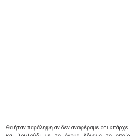
Θα ήταν παράληψη αν δεν αναφέραμε ότι υπάρχει
και λουλούδι με το όνομα Άδωνις το οποίο