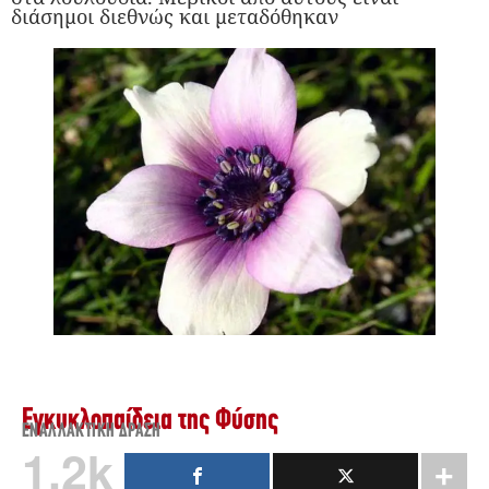
διάσημοι διεθνώς και μεταδόθηκαν
Εγκυκλοπαίδεια της Φύσης
ΕΝΑΛΛΑΚΤΙΚΉ ΔΡΆΣΗ
1.2k