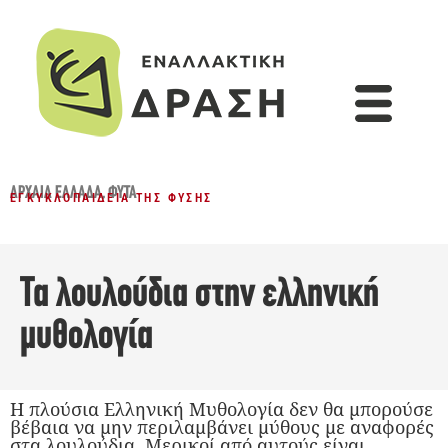
ΑΡΧΑΊΑ ΕΛΛΆΔΑ
,
ΦΥΤΆ
ΕΓΚΥΚΛΟΠΑΊΔΕΙΑ ΤΗΣ ΦΎΣΗΣ
Τα λουλούδια στην ελληνική
μυθολογία
Η πλούσια Ελληνική Μυθολογία δεν θα μπορούσε
βέβαια να μην περιλαμβάνει μύθους με αναφορές
στα λουλούδια. Μερικοί από αυτούς είναι