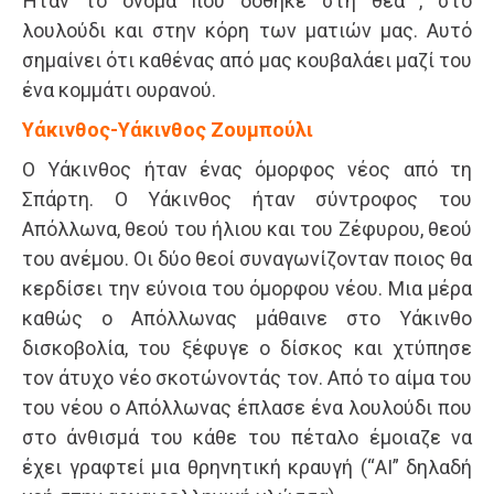
Ήταν το όνομα πού δόθηκε στη θεά , στο
λουλούδι και στην κόρη των ματιών μας. Αυτό
σημαίνει ότι καθένας από μας κουβαλάει μαζί του
ένα κομμάτι ουρανού.
Υάκινθος-Υάκινθος Ζουμπούλι
Ο Υάκινθος ήταν ένας όμορφος νέος από τη
Σπάρτη. Ο Υάκινθος ήταν σύντροφος του
Απόλλωνα, θεού του ήλιου και του Ζέφυρου, θεού
του ανέμου. Οι δύο θεοί συναγωνίζονταν ποιος θα
κερδίσει την εύνοια του όμορφου νέου. Μια μέρα
καθώς ο Απόλλωνας μάθαινε στο Υάκινθο
δισκοβολία, του ξέφυγε ο δίσκος και χτύπησε
τον άτυχο νέο σκοτώνοντάς τον. Από το αίμα του
του νέου ο Απόλλωνας έπλασε ένα λουλούδι που
στο άνθισμά του κάθε του πέταλο έμοιαζε να
έχει γραφτεί μια θρηνητική κραυγή (“ΑΙ” δηλαδή