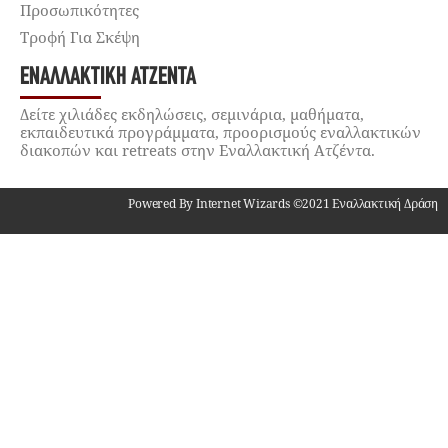
Προσωπικότητες
Τροφή Για Σκέψη
ΕΝΑΛΛΑΚΤΙΚΉ ΑΤΖΈΝΤΑ
Δείτε χιλιάδες εκδηλώσεις, σεμινάρια, μαθήματα,
εκπαιδευτικά προγράμματα, προορισμούς εναλλακτικών
διακοπών και retreats στην Εναλλακτική Ατζέντα.
Powered By Internet Wizards ©2021 Εναλλακτική Δράση