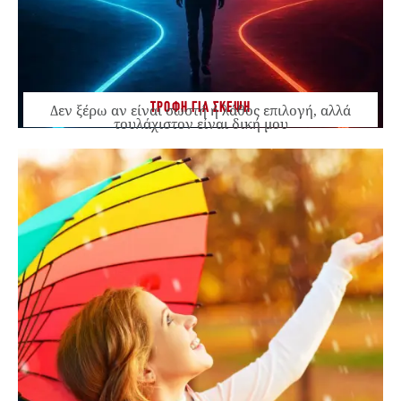
ΤΡΟΦΗ ΓΙΑ ΣΚΕΨΗ
Δεν ξέρω αν είναι σωστή ή λάθος επιλογή, αλλά
τουλάχιστον είναι δική μου