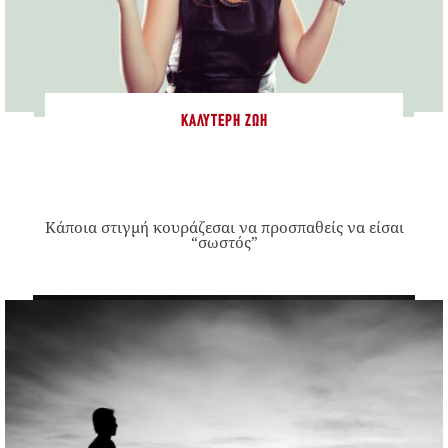
ΚΑΛΎΤΕΡΗ ΖΩΉ
Κάποια στιγμή κουράζεσαι να προσπαθείς να είσαι
“σωστός”