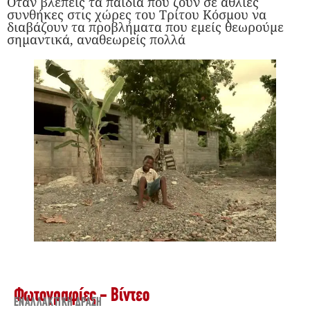
Όταν βλέπεις τα παιδιά που ζουν σε άθλιες
συνθήκες στις χώρες του Τρίτου Κόσμου να
διαβάζουν τα προβλήματα που εμείς θεωρούμε
σημαντικά, αναθεωρείς πολλά
Φωτογραφίες - Βίντεο
ΕΝΑΛΛΑΚΤΙΚΉ ΔΡΆΣΗ