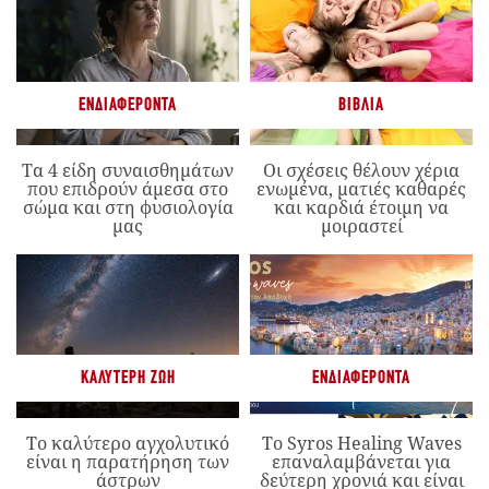
ΕΝΔΙΑΦΈΡΟΝΤΑ
ΒΙΒΛΊΑ
Τα 4 είδη συναισθημάτων
Οι σχέσεις θέλουν χέρια
που επιδρούν άμεσα στο
ενωμένα, ματιές καθαρές
σώμα και στη φυσιολογία
και καρδιά έτοιμη να
μας
μοιραστεί
ΚΑΛΎΤΕΡΗ ΖΩΉ
ΕΝΔΙΑΦΈΡΟΝΤΑ
Το καλύτερο αγχολυτικό
Το Syros Healing Waves
είναι η παρατήρηση των
επαναλαμβάνεται για
άστρων
δεύτερη χρονιά και είναι