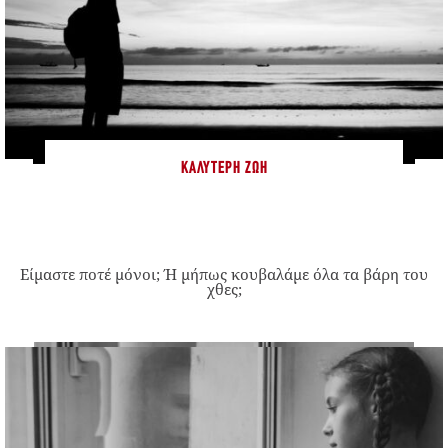
ΚΑΛΎΤΕΡΗ ΖΩΉ
Είμαστε ποτέ μόνοι; Ή μήπως κουβαλάμε όλα τα βάρη του
χθες;