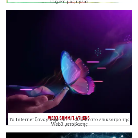
ψυχική μας υγεία
WEB3 SUMMIT ATHENS
Το Internet ξαναγράφεται. Η Ελλάδα στο επίκεντρο της
Web3 μετάβασης