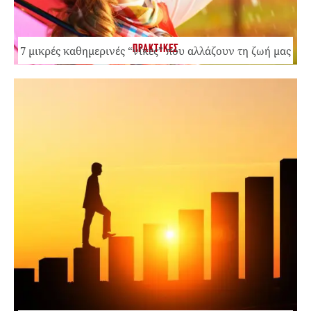
ΠΡΑΚΤΙΚΕΣ
7 μικρές καθημερινές “νίκες” που αλλάζουν τη ζωή μας