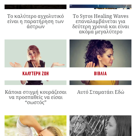
Το καλύτερο αγχολυτικό
Το Syros Healing Waves
είναι η παρατήρηση των
επαναλαμβάνεται για
άστρων
δεύτερη χρονιά και είναι
ακόμα μεγαλύτερο
ΚΑΛΎΤΕΡΗ ΖΩΉ
ΒΙΒΛΊΑ
Κάποια στιγμή κουράζεσαι
Αυτό Σταματάει Εδώ
να προσπαθείς να είσαι
“σωστός”