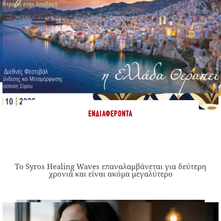
ΕΝΔΙΑΦΈΡΟΝΤΑ
Το Syros Healing Waves επαναλαμβάνεται για δεύτερη
χρονιά και είναι ακόμα μεγαλύτερο