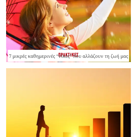
ΠΡΑΚΤΙΚΕΣ
7 μικρές καθημερινές “νίκες” που αλλάζουν τη ζωή μας