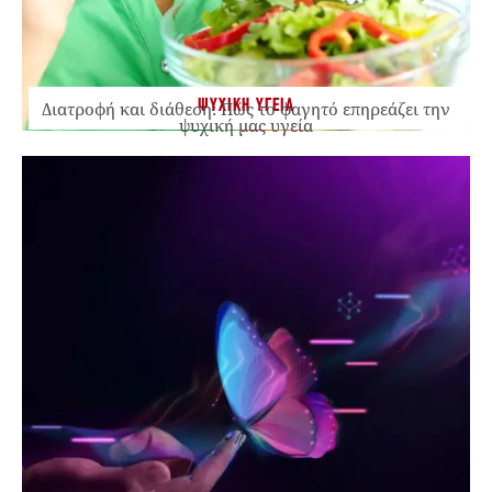
ΨΥΧΙΚΗ ΥΓΕΙΑ
Διατροφή και διάθεση: Πώς το φαγητό επηρεάζει την
ψυχική μας υγεία