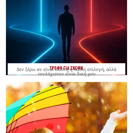
ΤΡΟΦΗ ΓΙΑ ΣΚΕΨΗ
Δεν ξέρω αν είναι σωστή ή λάθος επιλογή, αλλά
τουλάχιστον είναι δική μου