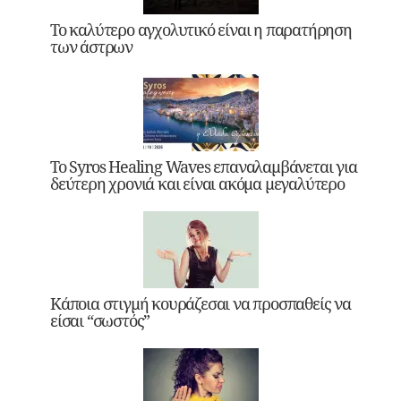
Το καλύτερο αγχολυτικό είναι η παρατήρηση
των άστρων
Το Syros Healing Waves επαναλαμβάνεται για
δεύτερη χρονιά και είναι ακόμα μεγαλύτερο
Κάποια στιγμή κουράζεσαι να προσπαθείς να
είσαι “σωστός”