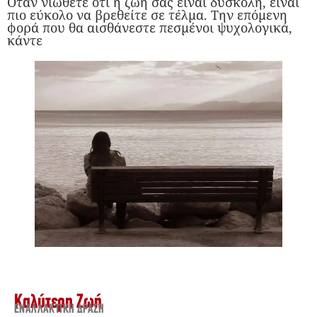
Όταν νιώθετε ότι η ζωή σας είναι δύσκολη, είναι
πιο εύκολο να βρεθείτε σε τέλμα. Την επόμενη
φορά που θα αισθάνεστε πεσμένοι ψυχολογικά,
κάντε
Καλύτερη Ζωή
ΕΝΑΛΛΑΚΤΙΚΉ ΔΡΆΣΗ