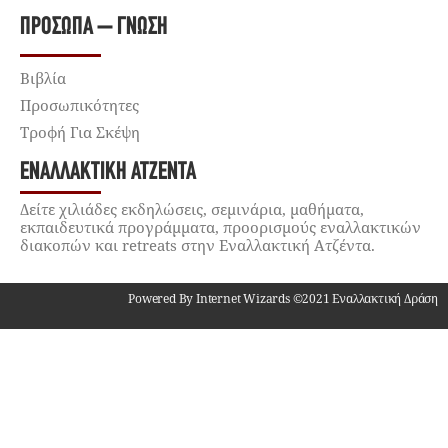
ΠΡΌΣΩΠΑ – ΓΝΏΣΗ
Βιβλία
Προσωπικότητες
Τροφή Για Σκέψη
ΕΝΑΛΛΑΚΤΙΚΉ ΑΤΖΈΝΤΑ
Δείτε χιλιάδες εκδηλώσεις, σεμινάρια, μαθήματα,
εκπαιδευτικά προγράμματα, προορισμούς εναλλακτικών
διακοπών και retreats στην Εναλλακτική Ατζέντα.
Powered By Internet Wizards ©2021 Εναλλακτική Δράση