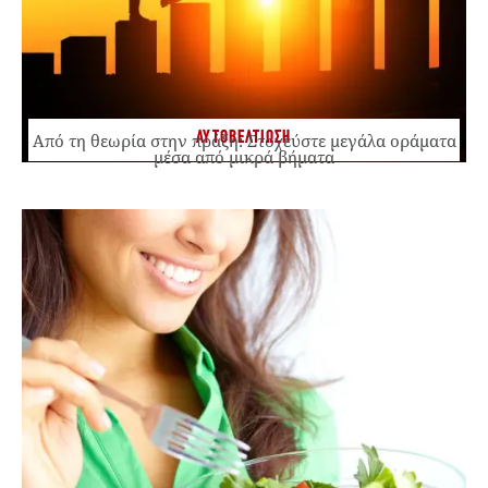
ΑΥΤΟΒΕΛΤΙΩΣΗ
Από τη θεωρία στην πράξη: Στοχεύστε μεγάλα οράματα
μέσα από μικρά βήματα