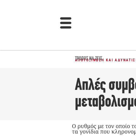
ΤΡΌΠΟΣ ΝΑ ΖΕΙΣ
ΑΠΟΤΟΞΊΝΩΣΗ ΚΑΙ ΑΔΥΝΆΤΙ
Απλές συμβο
μεταβολισμό
Ο ρυθμός με τον οποίο τ
τα γονίδια που κληρονο