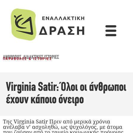
ΆΝΘΡΩΠΟΣ
,
ΔΙΔΑΚΤΙΚΈΣ ΙΣΤΟΡΊΕΣ
ΠΑΡΑΒΟΛΈΣ & ΙΣΤΟΡΊΕΣ
Virginia Satir: Όλοι οι άνθρωποι
έχουν κάποιο όνειρο
Της Virginia Satir Πριν από μερικά χρόνια
ανέλαβα ν’ ασχοληθώ, ως ψυχολό­γος, με άτομα
που ζούσαν από το ταμείο κοινωνικής πρόνοιας