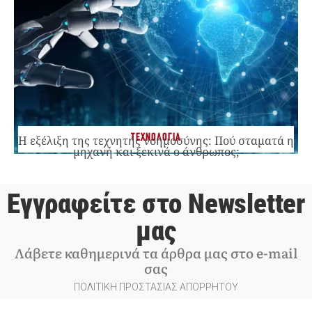
ΤΕΧΝΟΛΟΓΙΑ
Η εξέλιξη της τεχνητής νοημοσύνης: Πού σταματά η
μηχανή και ξεκινά ο άνθρωπος;
Εγγραφείτε στο Newsletter
μας
Λάβετε καθημερινά τα άρθρα μας στο e-mail
σας
ΠΟΛΙΤΙΚΗ ΠΡΟΣΤΑΣΙΑΣ ΑΠΟΡΡΗΤΟΥ