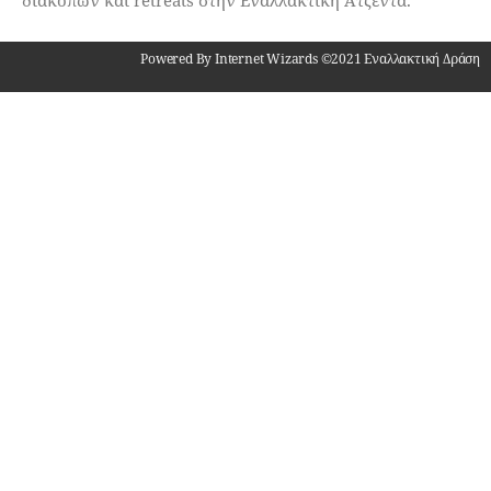
διακοπών και retreats στην Εναλλακτική Ατζέντα.
Powered By Internet Wizards ©2021 Εναλλακτική Δράση