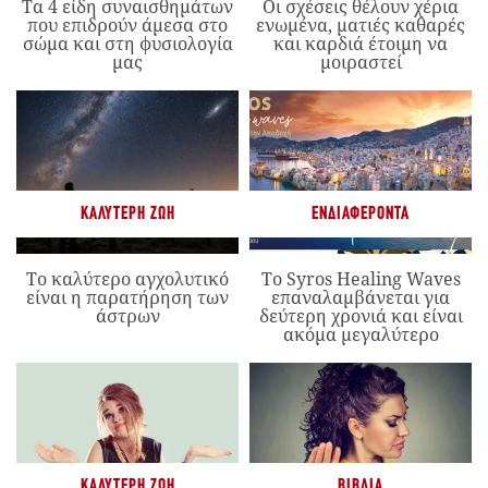
Τα 4 είδη συναισθημάτων
Οι σχέσεις θέλουν χέρια
που επιδρούν άμεσα στο
ενωμένα, ματιές καθαρές
σώμα και στη φυσιολογία
και καρδιά έτοιμη να
μας
μοιραστεί
ΚΑΛΎΤΕΡΗ ΖΩΉ
ΕΝΔΙΑΦΈΡΟΝΤΑ
Το καλύτερο αγχολυτικό
Το Syros Healing Waves
είναι η παρατήρηση των
επαναλαμβάνεται για
άστρων
δεύτερη χρονιά και είναι
ακόμα μεγαλύτερο
ΚΑΛΎΤΕΡΗ ΖΩΉ
ΒΙΒΛΊΑ