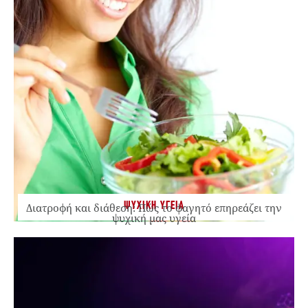
ΨΥΧΙΚΗ ΥΓΕΙΑ
Διατροφή και διάθεση: Πώς το φαγητό επηρεάζει την
ψυχική μας υγεία