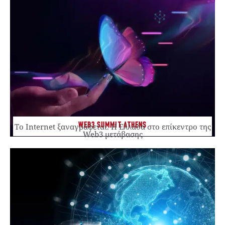
WEB3 SUMMIT ATHENS
Το Internet ξαναγράφεται. Η Ελλάδα στο επίκεντρο της
Web3 μετάβασης