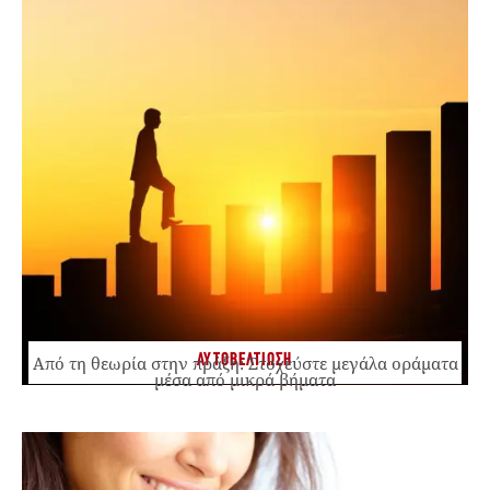
ΑΥΤΟΒΕΛΤΙΩΣΗ
Από τη θεωρία στην πράξη: Στοχεύστε μεγάλα οράματα
μέσα από μικρά βήματα