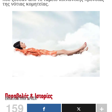
της νότιας κομητείας.
Παραβολές & Ιστορίες
ΕΝΑΛΛΑΚΤΙΚΉ ΔΡΆΣΗ
159