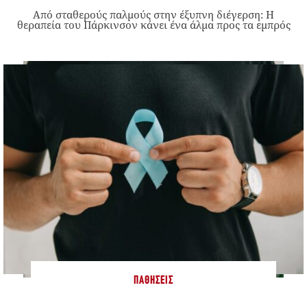
Από σταθερούς παλμούς στην έξυπνη διέγερση: Η
θεραπεία του Πάρκινσον κάνει ένα άλμα προς τα εμπρός
ΠΑΘΉΣΕΙΣ