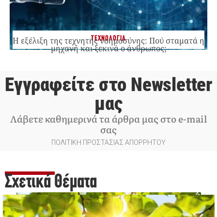
ΤΕΧΝΟΛΟΓΙΑ
Η εξέλιξη της τεχνητής νοημοσύνης: Πού σταματά η
μηχανή και ξεκινά ο άνθρωπος;
Εγγραφείτε στο Newsletter
μας
Λάβετε καθημερινά τα άρθρα μας στο e-mail
σας
ΠΟΛΙΤΙΚΗ ΠΡΟΣΤΑΣΙΑΣ ΑΠΟΡΡΗΤΟΥ
Σχετικά Θέματα