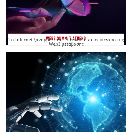
WEB3 SUMMIT ATHENS
Το Internet ξαναγράφεται. Η Ελλάδα στο επίκεντρο της
Web3 μετάβασης