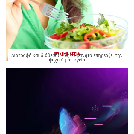
ΨΥΧΙΚΗ ΥΓΕΙΑ
Διατροφή και διάθεση: Πώς το φαγητό επηρεάζει την
ψυχική μας υγεία