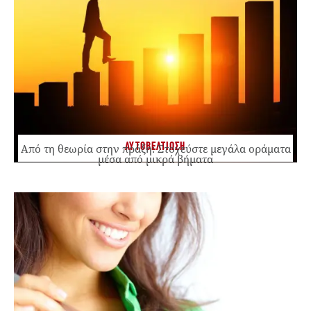
ΑΥΤΟΒΕΛΤΙΩΣΗ
Από τη θεωρία στην πράξη: Στοχεύστε μεγάλα οράματα
μέσα από μικρά βήματα