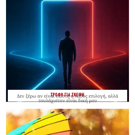
ΤΡΟΦΗ ΓΙΑ ΣΚΕΨΗ
Δεν ξέρω αν είναι σωστή ή λάθος επιλογή, αλλά
τουλάχιστον είναι δική μου