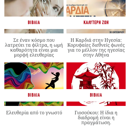
ΒΙΒΛΊΑ
ΚΑΛΎΤΕΡΗ ΖΩΉ
Σε έναν κόσμο που
Η Καρδιά στην Ηγεσία:
λατρεύει τα φίλτρα, η ωμή
Κορυφαίες διεθνείς φωνές
καθαρότητα είναι μια
για το μέλλον της ηγεσίας
μορφή ελευθερίας
στην Αθήνα
ΒΙΒΛΊΑ
ΒΙΒΛΊΑ
Ελευθερία από το γνωστό
Γιοσούκου: Η ίδια η
διαδρομή είναι η
πραγμάτωση.