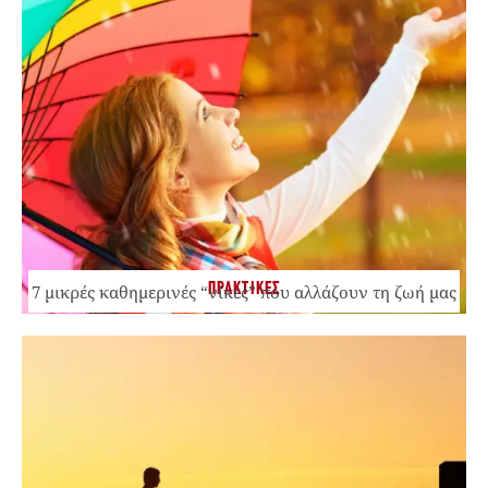
ΠΡΑΚΤΙΚΕΣ
7 μικρές καθημερινές “νίκες” που αλλάζουν τη ζωή μας