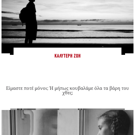
ΚΑΛΎΤΕΡΗ ΖΩΉ
Είμαστε ποτέ μόνοι; Ή μήπως κουβαλάμε όλα τα βάρη του
χθες;