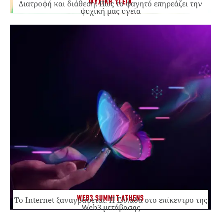
ΨΥΧΙΚΗ ΥΓΕΙΑ
Διατροφή και διάθεση: Πώς το φαγητό επηρεάζει την
ψυχική μας υγεία
WEB3 SUMMIT ATHENS
Το Internet ξαναγράφεται. Η Ελλάδα στο επίκεντρο της
Web3 μετάβασης