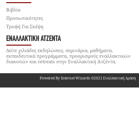
Βιβλία
Προσωπικότητες
Τροφή Για Σκέψη
ΕΝΑΛΛΑΚΤΙΚΉ ΑΤΖΈΝΤΑ
Δείτε χιλιάδες εκδηλώσεις, σεμινάρια, μαθήματα,
εκπαιδευτικά προγράμματα, προορισμούς εναλλακτικών
διακοπών και retreats στην Εναλλακτική Ατζέντα.
Powered By Internet Wizards ©2021 Εναλλακτική Δράση