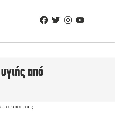
 υγιής από
τε τα κακά τους