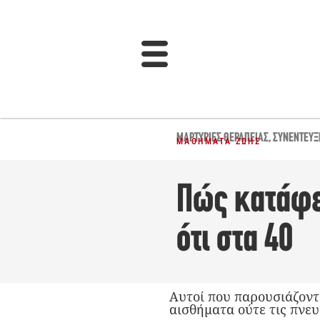
ΜΑΡΤΥΡΊΕΣ ΘΕΡΑΠΕΊΑΣ
,
ΣΥΝΕΝΤΕΎΞ
ΜΑΘΉΜΑΤΑ ΖΩΉΣ
Πώς κατάφερ
ότι στα 40
Αυτοί που παρουσιάζοντα
αισθήματα ούτε τις πνευ