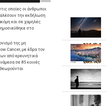
στις οποίες οι άνθρωποι
οκαλέσουν την εκδήλωση
ακόμη και σε χαμηλές
δημοσιεύθηκε στο
ονισμό της μη
ow Cancer, με έδρα τον
νων από ερευνητικά
νάμεσα σε 85 κοινές
ν θεωρούνται