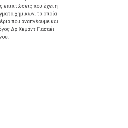
 επιπτώσεις που έχει η
γματα χημικών, τα οποία
έρια που αναπνέουμε και
λόγος Δρ Χεμάντ Γιασαέι
νου.