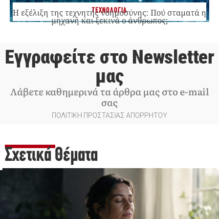
ΤΕΧΝΟΛΟΓΙΑ
Η εξέλιξη της τεχνητής νοημοσύνης: Πού σταματά η
μηχανή και ξεκινά ο άνθρωπος;
Εγγραφείτε στο Newsletter
μας
Λάβετε καθημερινά τα άρθρα μας στο e-mail
σας
ΠΟΛΙΤΙΚΗ ΠΡΟΣΤΑΣΙΑΣ ΑΠΟΡΡΗΤΟΥ
Σχετικά Θέματα