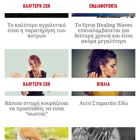
ΚΑΛΎΤΕΡΗ ΖΩΉ
ΕΝΔΙΑΦΈΡΟΝΤΑ
Το καλύτερο αγχολυτικό
Το Syros Healing Waves
είναι η παρατήρηση των
επαναλαμβάνεται για
άστρων
δεύτερη χρονιά και είναι
ακόμα μεγαλύτερο
ΚΑΛΎΤΕΡΗ ΖΩΉ
ΒΙΒΛΊΑ
Κάποια στιγμή κουράζεσαι
Αυτό Σταματάει Εδώ
να προσπαθείς να είσαι
“σωστός”