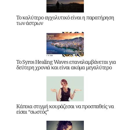
Το καλύτερο αγχολυτικό είναι η παρατήρηση
των άστρων
Το Syros Healing Waves επαναλαμβάνεται για
δεύτερη χρονιά και είναι ακόμα μεγαλύτερο
Κάποια στιγμή κουράζεσαι να προσπαθείς να
είσαι “σωστός”