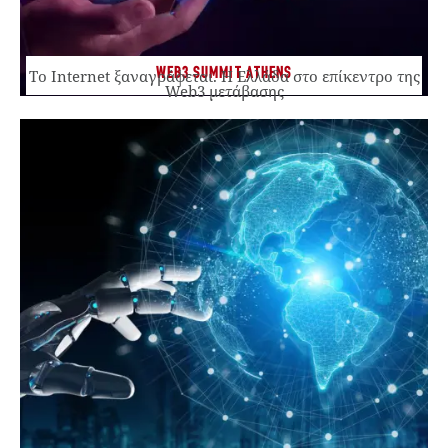
WEB3 SUMMIT ATHENS
Το Internet ξαναγράφεται. Η Ελλάδα στο επίκεντρο της
Web3 μετάβασης