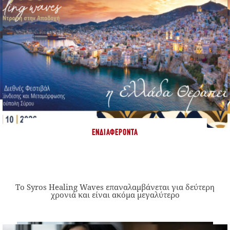
ΕΝΔΙΑΦΈΡΟΝΤΑ
Το Syros Healing Waves επαναλαμβάνεται για δεύτερη
χρονιά και είναι ακόμα μεγαλύτερο