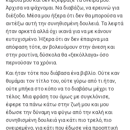
Άρχισα να ψάχνομαι. Να διαβάζω, να ερευνώ για
διέξοδο. Μέσα μου ήξερα ότι δεν θα μπορούσα να
αντέξω αυτή την συνηθισμένη δουλειά. Τα λεφτά
ήταν αρκετά αλλά όχι ικανά για να με κάνουν
ευτυχισμένο. Ήξερα ότι αν δεν έπαιρνα μια
απόφαση τότε, αν βολευόμουν στην άνεση και
στην ρουτίνα, δύσκολα θα «ξεκόλλαγα» όσο
περνούσαν τα χρόνια.
Και ήταν τότε που διάβασα ένα βιβλίο. Ούτε καν
θυμάμαι τον τίτλο του, ούτε γύρω από τι ήταν,
ούτε μπήκα στο κόπο να το διαβάσω μέχρι το
τέλος. Μια φράση του όμως με συγκλόνισε,
έφερε τα πάνω κάτω στην ζωή μου και μου
έδωσε την δύναμη να φύγω από την καλή και
συνηθισμένη δουλειά για κάτι πιο τρελό, πιο
ονειρεμένο, για κάτι που έδωσε νέα προοπτική