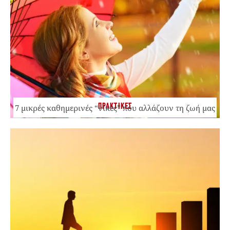
ΠΡΑΚΤΙΚΕΣ
7 μικρές καθημερινές “νίκες” που αλλάζουν τη ζωή μας