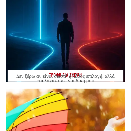
ΤΡΟΦΗ ΓΙΑ ΣΚΕΨΗ
Δεν ξέρω αν είναι σωστή ή λάθος επιλογή, αλλά
τουλάχιστον είναι δική μου