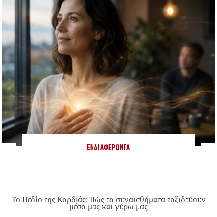
ΕΝΔΙΑΦΈΡΟΝΤΑ
Το Πεδίο της Καρδιάς: Πώς τα συναισθήματα ταξιδεύουν
μέσα μας και γύρω μας