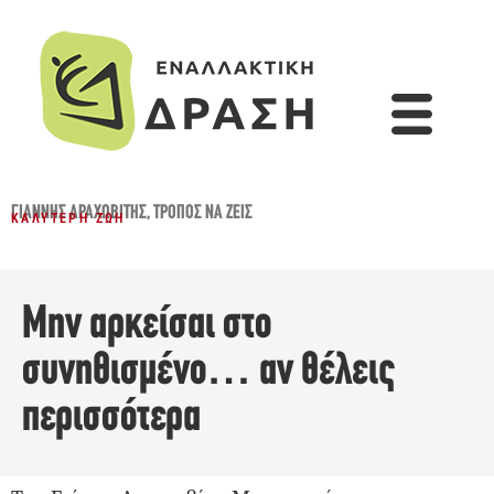
ΓΙΆΝΝΗΣ ΑΡΑΧΩΒΊΤΗΣ
,
ΤΡΌΠΟΣ ΝΑ ΖΕΙΣ
ΚΑΛΎΤΕΡΗ ΖΩΉ
Μην αρκείσαι στο
συνηθισμένο… αν θέλεις
περισσότερα