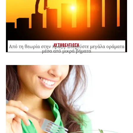
ΑΥΤΟΒΕΛΤΙΩΣΗ
Από τη θεωρία στην πράξη: Στοχεύστε μεγάλα οράματα
μέσα από μικρά βήματα