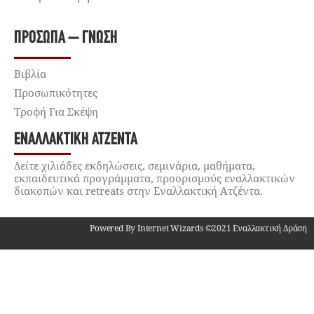
ΠΡΌΣΩΠΑ – ΓΝΏΣΗ
Βιβλία
Προσωπικότητες
Τροφή Για Σκέψη
ΕΝΑΛΛΑΚΤΙΚΉ ΑΤΖΈΝΤΑ
Δείτε χιλιάδες εκδηλώσεις, σεμινάρια, μαθήματα,
εκπαιδευτικά προγράμματα, προορισμούς εναλλακτικών
διακοπών και retreats στην Εναλλακτική Ατζέντα.
Powered By Internet Wizards ©2021 Εναλλακτική Δράση