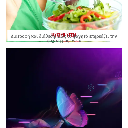
ΨΥΧΙΚΗ ΥΓΕΙΑ
Διατροφή και διάθεση: Πώς το φαγητό επηρεάζει την
ψυχική μας υγεία