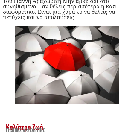
Του Γιάννη Αραχωβίτη Μην αρκείσαι στο
συνηθισμένο… αν θέλεις περισσότερα ή κάτι
διαφορετικό. Είναι μια χαρά το να θέλεις να
πετύχεις και να απολαύσεις
Καλύτερη Ζωή
ΓΙΆΝΝΗΣ ΑΡΑΧΩΒΊΤΗΣ