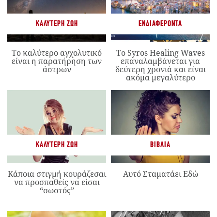
ΚΑΛΎΤΕΡΗ ΖΩΉ
ΕΝΔΙΑΦΈΡΟΝΤΑ
Το καλύτερο αγχολυτικό
Το Syros Healing Waves
είναι η παρατήρηση των
επαναλαμβάνεται για
άστρων
δεύτερη χρονιά και είναι
ακόμα μεγαλύτερο
ΚΑΛΎΤΕΡΗ ΖΩΉ
ΒΙΒΛΊΑ
Κάποια στιγμή κουράζεσαι
Αυτό Σταματάει Εδώ
να προσπαθείς να είσαι
“σωστός”