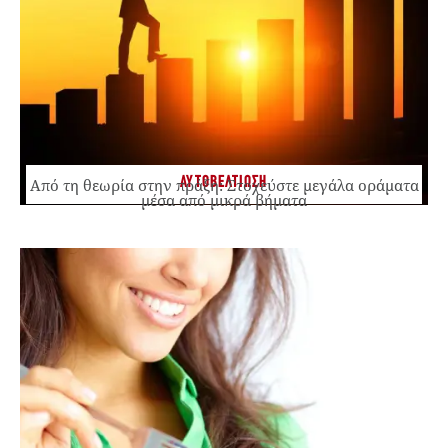
ΑΥΤΟΒΕΛΤΙΩΣΗ
Από τη θεωρία στην πράξη: Στοχεύστε μεγάλα οράματα
μέσα από μικρά βήματα