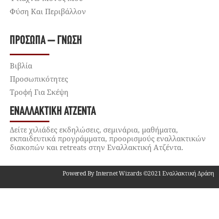
Φύση Και Περιβάλλον
ΠΡΌΣΩΠΑ – ΓΝΏΣΗ
Βιβλία
Προσωπικότητες
Τροφή Για Σκέψη
ΕΝΑΛΛΑΚΤΙΚΉ ΑΤΖΈΝΤΑ
Δείτε χιλιάδες εκδηλώσεις, σεμινάρια, μαθήματα,
εκπαιδευτικά προγράμματα, προορισμούς εναλλακτικών
διακοπών και retreats στην Εναλλακτική Ατζέντα.
Powered By Internet Wizards ©2021 Εναλλακτική Δράση