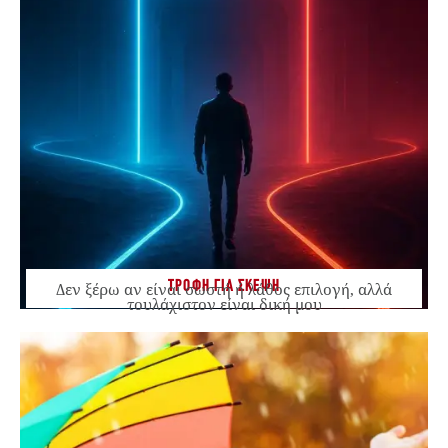
ΤΡΟΦΗ ΓΙΑ ΣΚΕΨΗ
Δεν ξέρω αν είναι σωστή ή λάθος επιλογή, αλλά
τουλάχιστον είναι δική μου