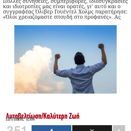
Πολλές συνήθειες, συμπεριφορές, ιδιοσυγκρασίες
και ιδιοτροπίες μας είναι ορατές, γι’ αυτό και ο
συγγραφέας Όλιβερ Γουέντελ Χολμς παρατήρησε:
«Όλοι χρειαζόμαστε σπουδή στο προφανές». Ας
Αυτοβελτίωση
/
Καλύτερη Ζωή
EDITORIAL TEAM
351