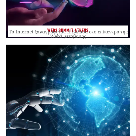
WEB3 SUMMIT ATHENS
Το Internet ξαναγράφεται. Η Ελλάδα στο επίκεντρο της
Web3 μετάβασης