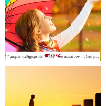
ΠΡΑΚΤΙΚΕΣ
7 μικρές καθημερινές “νίκες” που αλλάζουν τη ζωή μας