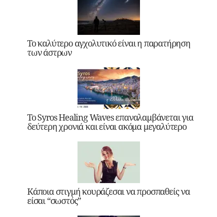
Το καλύτερο αγχολυτικό είναι η παρατήρηση
των άστρων
Το Syros Healing Waves επαναλαμβάνεται για
δεύτερη χρονιά και είναι ακόμα μεγαλύτερο
Κάποια στιγμή κουράζεσαι να προσπαθείς να
είσαι “σωστός”