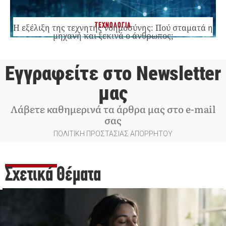
ΤΕΧΝΟΛΟΓΙΑ
Η εξέλιξη της τεχνητής νοημοσύνης: Πού σταματά η
μηχανή και ξεκινά ο άνθρωπος;
Εγγραφείτε στο Newsletter
μας
Λάβετε καθημερινά τα άρθρα μας στο e-mail
σας
ΠΟΛΙΤΙΚΗ ΠΡΟΣΤΑΣΙΑΣ ΑΠΟΡΡΗΤΟΥ
Σχετικά Θέματα