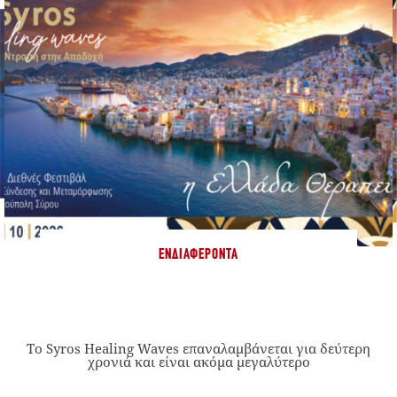
ΕΝΔΙΑΦΈΡΟΝΤΑ
Το Syros Healing Waves επαναλαμβάνεται για δεύτερη
χρονιά και είναι ακόμα μεγαλύτερο