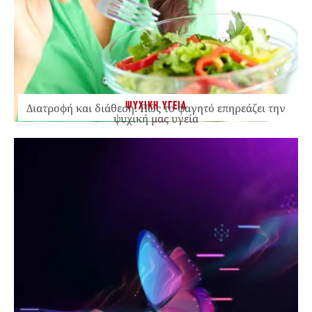
ΨΥΧΙΚΗ ΥΓΕΙΑ
Διατροφή και διάθεση: Πώς το φαγητό επηρεάζει την
ψυχική μας υγεία