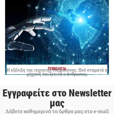
ΤΕΧΝΟΛΟΓΙΑ
Η εξέλιξη της τεχνητής νοημοσύνης: Πού σταματά η
μηχανή και ξεκινά ο άνθρωπος;
Εγγραφείτε στο Newsletter
μας
Λάβετε καθημερινά τα άρθρα μας στο e-mail