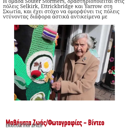
Η ομάδα Souter Stormers, δραστηριοποιείται στις
πόλεις Selkirk, Ettrickbridge και Yarrow στη
Σκωτία, και έχει στόχο να ομορφύνει τις πόλεις
ντύνοντας διάφορα αστικά αντικείμενα με
Μαθήματα Ζωής
/
Φωτογραφίες - Βίντεο
ΕΝΑΛΛΑΚΤΙΚΉ ΔΡΆΣΗ