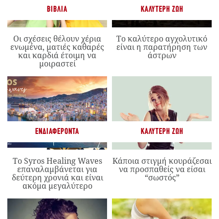
ΒΙΒΛΊΑ
ΚΑΛΎΤΕΡΗ ΖΩΉ
Οι σχέσεις θέλουν χέρια
Το καλύτερο αγχολυτικό
ενωμένα, ματιές καθαρές
είναι η παρατήρηση των
και καρδιά έτοιμη να
άστρων
μοιραστεί
ΕΝΔΙΑΦΈΡΟΝΤΑ
ΚΑΛΎΤΕΡΗ ΖΩΉ
Το Syros Healing Waves
Κάποια στιγμή κουράζεσαι
επαναλαμβάνεται για
να προσπαθείς να είσαι
δεύτερη χρονιά και είναι
“σωστός”
ακόμα μεγαλύτερο