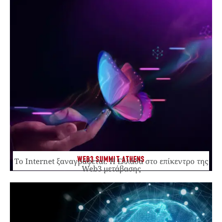
WEB3 SUMMIT ATHENS
Το Internet ξαναγράφεται. Η Ελλάδα στο επίκεντρο της
Web3 μετάβασης