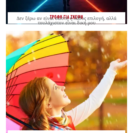
ΤΡΟΦΗ ΓΙΑ ΣΚΕΨΗ
Δεν ξέρω αν είναι σωστή ή λάθος επιλογή, αλλά
τουλάχιστον είναι δική μου