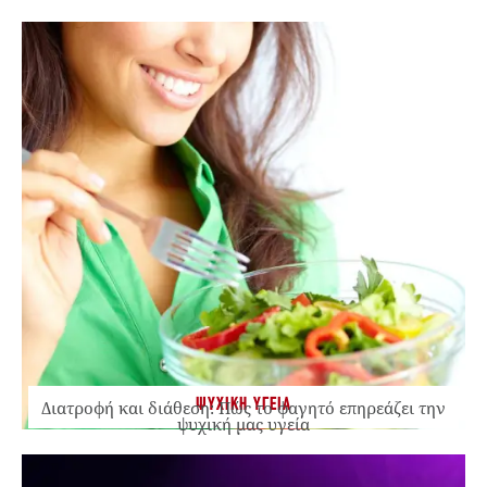
ΨΥΧΙΚΗ ΥΓΕΙΑ
Διατροφή και διάθεση: Πώς το φαγητό επηρεάζει την
ψυχική μας υγεία