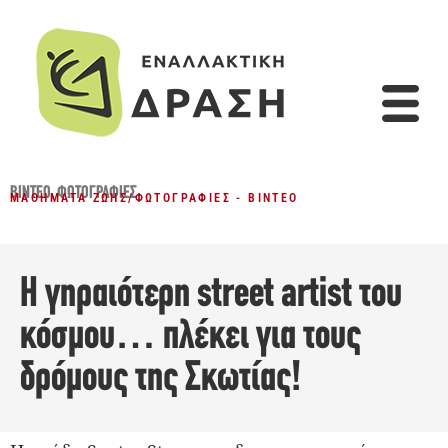
ΒΊΝΤΕΟ
,
ΦΩΤΟΓΡΑΦΊΕΣ
ΜΑΘΉΜΑΤΑ ΖΩΉΣ
/
ΦΩΤΟΓΡΑΦΊΕΣ - ΒΊΝΤΕΟ
Η γηραιότερη street artist του
κόσμου… πλέκει για τους
δρόμους της Σκωτίας!