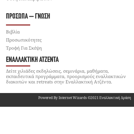
ΠΡΌΣΩΠΑ – ΓΝΏΣΗ
Βιβλία
Προσωπικότητες
Τροφή Για Σκέψη
ΕΝΑΛΛΑΚΤΙΚΉ ΑΤΖΈΝΤΑ
Δείτε χιλιάδες εκδηλώσεις, σεμινάρια, μαθήματα,
εκπαιδευτικά προγράμματα, προορισμούς εναλλακτικών
διακοπών και retreats στην Εναλλακτική Ατζέντα.
Powered By Internet Wizards ©2021 Εναλλακτική Δράση