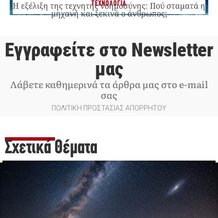
ΤΕΧΝΟΛΟΓΙΑ
Η εξέλιξη της τεχνητής νοημοσύνης: Πού σταματά η
μηχανή και ξεκινά ο άνθρωπος;
Εγγραφείτε στο Newsletter
μας
Λάβετε καθημερινά τα άρθρα μας στο e-mail
σας
ΠΟΛΙΤΙΚΗ ΠΡΟΣΤΑΣΙΑΣ ΑΠΟΡΡΗΤΟΥ
Σχετικά Θέματα