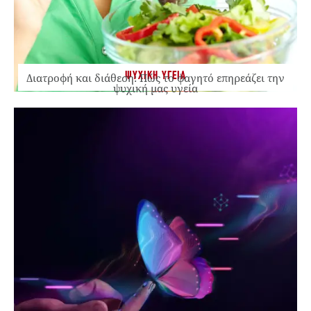
ΨΥΧΙΚΗ ΥΓΕΙΑ
Διατροφή και διάθεση: Πώς το φαγητό επηρεάζει την
ψυχική μας υγεία