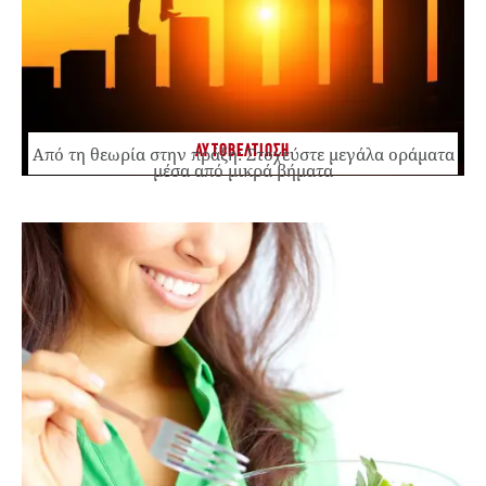
ΑΥΤΟΒΕΛΤΙΩΣΗ
Από τη θεωρία στην πράξη: Στοχεύστε μεγάλα οράματα
μέσα από μικρά βήματα