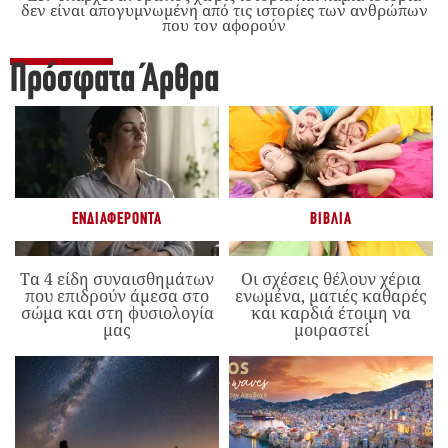
δεν είναι απογυμνωμένη από τις ιστορίες των ανθρώπων
που τον αφορούν
Πρόσφατα Άρθρα
ΕΝΔΙΑΦΈΡΟΝΤΑ
ΒΙΒΛΊΑ
Τα 4 είδη συναισθημάτων
Οι σχέσεις θέλουν χέρια
που επιδρούν άμεσα στο
ενωμένα, ματιές καθαρές
σώμα και στη φυσιολογία
και καρδιά έτοιμη να
μας
μοιραστεί