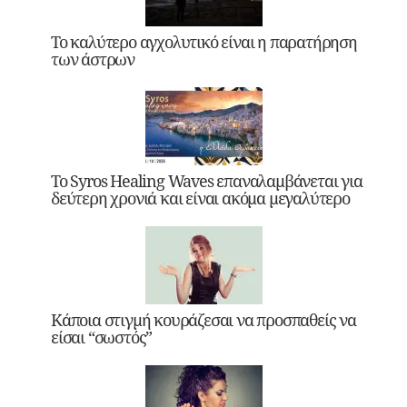
Το καλύτερο αγχολυτικό είναι η παρατήρηση
των άστρων
Το Syros Healing Waves επαναλαμβάνεται για
δεύτερη χρονιά και είναι ακόμα μεγαλύτερο
Κάποια στιγμή κουράζεσαι να προσπαθείς να
είσαι “σωστός”