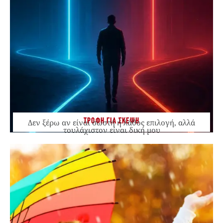
ΤΡΟΦΗ ΓΙΑ ΣΚΕΨΗ
Δεν ξέρω αν είναι σωστή ή λάθος επιλογή, αλλά
τουλάχιστον είναι δική μου