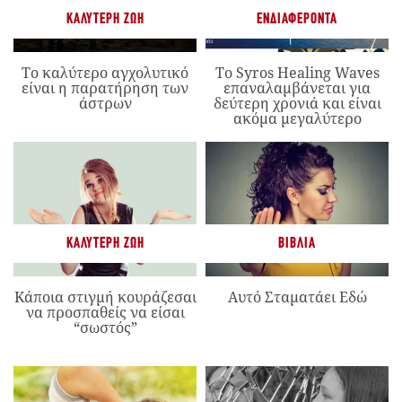
ΚΑΛΎΤΕΡΗ ΖΩΉ
ΕΝΔΙΑΦΈΡΟΝΤΑ
Το καλύτερο αγχολυτικό
Το Syros Healing Waves
είναι η παρατήρηση των
επαναλαμβάνεται για
άστρων
δεύτερη χρονιά και είναι
ακόμα μεγαλύτερο
ΚΑΛΎΤΕΡΗ ΖΩΉ
ΒΙΒΛΊΑ
Κάποια στιγμή κουράζεσαι
Αυτό Σταματάει Εδώ
να προσπαθείς να είσαι
“σωστός”