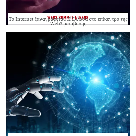
WEB3 SUMMIT ATHENS
Το Internet ξαναγράφεται. Η Ελλάδα στο επίκεντρο της
Web3 μετάβασης