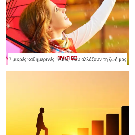
ΠΡΑΚΤΙΚΕΣ
7 μικρές καθημερινές “νίκες” που αλλάζουν τη ζωή μας