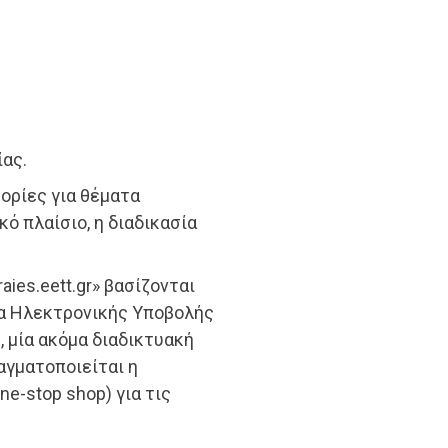
ίας.
ορίες για θέματα
ό πλαίσιο, η διαδικασία
ies.eett.gr» βασίζονται
μα Ηλεκτρονικής Υποβολής
 μία ακόμα διαδικτυακή
αγματοποιείται η
e-stop shop) για τις