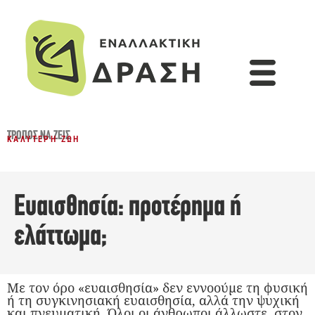
ΤΡΌΠΟΣ ΝΑ ΖΕΙΣ
ΚΑΛΎΤΕΡΗ ΖΩΉ
Ευαισθησία: προτέρημα ή
ελάττωμα;
Με τον όρο «ευαισθησία» δεν εννοούμε τη φυσική
ή τη συγκινησιακή ευαισθησία, αλλά την ψυχική
και πνευματική. Όλοι οι άνθρωποι άλλωστε, στον