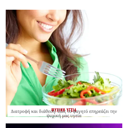
ΨΥΧΙΚΗ ΥΓΕΙΑ
Διατροφή και διάθεση: Πώς το φαγητό επηρεάζει την
ψυχική μας υγεία