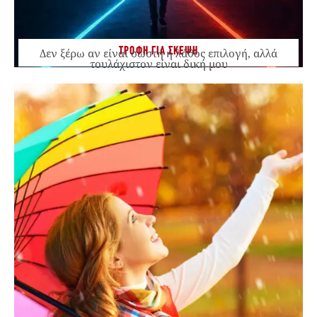
ΤΡΟΦΗ ΓΙΑ ΣΚΕΨΗ
Δεν ξέρω αν είναι σωστή ή λάθος επιλογή, αλλά
τουλάχιστον είναι δική μου