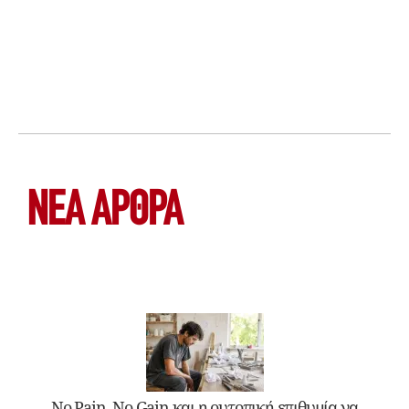
ΝΕΑ ΆΡΘΡΑ
No Pain, No Gain και η ουτοπική επιθυμία να