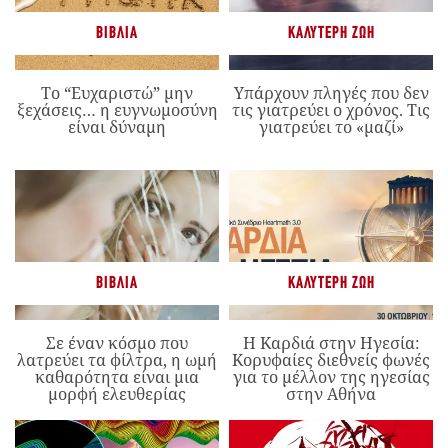
ΒΙΒΛΊΑ
ΚΑΛΎΤΕΡΗ ΖΩΉ
Το “Ευχαριστώ” μην
Υπάρχουν πληγές που δεν
ξεχάσεις… η ευγνωμοσύνη
τις γιατρεύει ο χρόνος. Τις
είναι δύναμη
γιατρεύει το «μαζί»
ΒΙΒΛΊΑ
ΚΑΛΎΤΕΡΗ ΖΩΉ
Σε έναν κόσμο που
Η Καρδιά στην Ηγεσία:
λατρεύει τα φίλτρα, η ωμή
Κορυφαίες διεθνείς φωνές
καθαρότητα είναι μια
για το μέλλον της ηγεσίας
μορφή ελευθερίας
στην Αθήνα