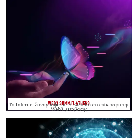
WEB3 SUMMIT ATHENS
Το Internet ξαναγράφεται. Η Ελλάδα στο επίκεντρο της
Web3 μετάβασης