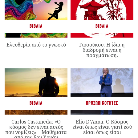
ΒΙΒΛΊΑ
ΒΙΒΛΊΑ
Ελευθερία από το γνωστό
Γιοσούκου: Η ίδια η
διαδρομή είναι η
πραγμάτωση.
ΒΙΒΛΊΑ
ΠΡΟΣΩΠΙΚΌΤΗΤΕΣ
Carlos Castaneda: «Ο
Elio D’Anna: Ο Κόσμος
κόσμος δεν είναι αυτός
είναι όπως είναι γιατί εσύ
που νομίζεις» | Μαθήματα
είσαι όπως είσαι
από τον δον Χουάν