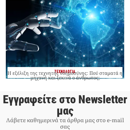
ΤΕΧΝΟΛΟΓΙΑ
Η εξέλιξη της τεχνητής νοημοσύνης: Πού σταματά η
μηχανή και ξεκινά ο άνθρωπος;
Εγγραφείτε στο Newsletter
μας
Λάβετε καθημερινά τα άρθρα μας στο e-mail
σας