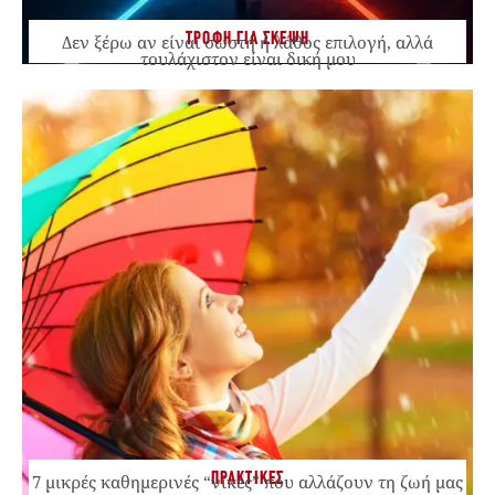
ΤΡΟΦΗ ΓΙΑ ΣΚΕΨΗ
Δεν ξέρω αν είναι σωστή ή λάθος επιλογή, αλλά
τουλάχιστον είναι δική μου
ΠΡΑΚΤΙΚΕΣ
7 μικρές καθημερινές “νίκες” που αλλάζουν τη ζωή μας