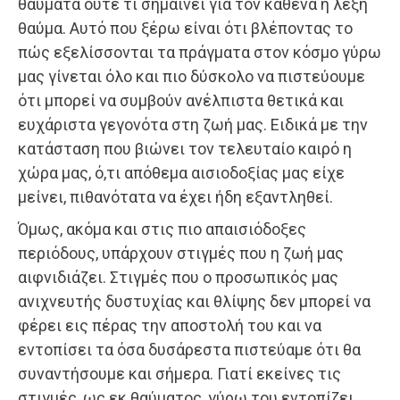
θαύματα ούτε τι σημαίνει για τον καθένα η λέξη
θαύμα. Αυτό που ξέρω είναι ότι βλέποντας το
πώς εξελίσσονται τα πράγματα στον κόσμο γύρω
μας γίνεται όλο και πιο δύσκολο να πιστεύουμε
ότι μπορεί να συμβούν ανέλπιστα θετικά και
ευχάριστα γεγονότα στη ζωή μας. Ειδικά με την
κατάσταση που βιώνει τον τελευταίο καιρό η
χώρα μας, ό,τι απόθεμα αισιοδοξίας μας είχε
μείνει, πιθανότατα να έχει ήδη εξαντληθεί.
Όμως, ακόμα και στις πιο απαισιόδοξες
περιόδους, υπάρχουν στιγμές που η ζωή μας
αιφνιδιάζει. Στιγμές που ο προσωπικός μας
ανιχνευτής δυστυχίας και θλίψης δεν μπορεί να
φέρει εις πέρας την αποστολή του και να
εντοπίσει τα όσα δυσάρεστα πιστεύαμε ότι θα
συναντήσουμε και σήμερα. Γιατί εκείνες τις
στιγμές, ως εκ θαύματος, γύρω του εντοπίζει