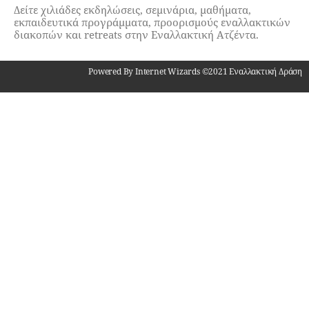
Δείτε χιλιάδες εκδηλώσεις, σεμινάρια, μαθήματα,
εκπαιδευτικά προγράμματα, προορισμούς εναλλακτικών
διακοπών και retreats στην Εναλλακτική Ατζέντα.
Powered By Internet Wizards ©2021 Εναλλακτική Δράση