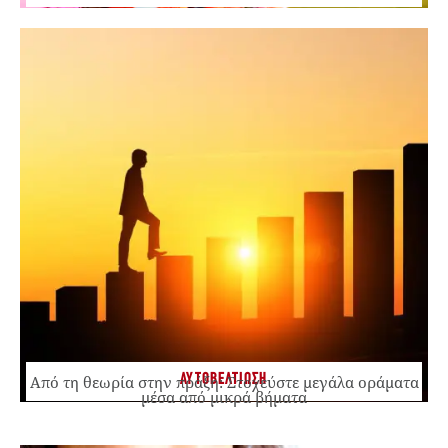
ΑΥΤΟΒΕΛΤΙΩΣΗ
Από τη θεωρία στην πράξη: Στοχεύστε μεγάλα οράματα
μέσα από μικρά βήματα