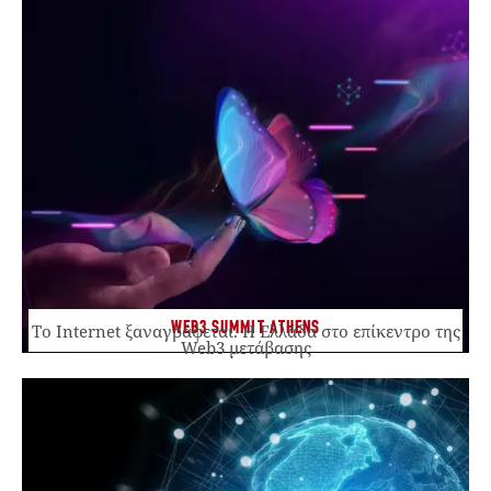
WEB3 SUMMIT ATHENS
Το Internet ξαναγράφεται. Η Ελλάδα στο επίκεντρο της
Web3 μετάβασης