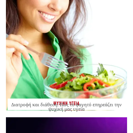
ΨΥΧΙΚΗ ΥΓΕΙΑ
Διατροφή και διάθεση: Πώς το φαγητό επηρεάζει την
ψυχική μας υγεία