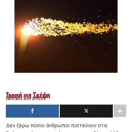
Τροφή για Σκέψη
ΕΝΑΛΛΑΚΤΙΚΉ ΔΡΆΣΗ
Δεν ξέρω πόσοι άνθρωποι πιστεύουν στα