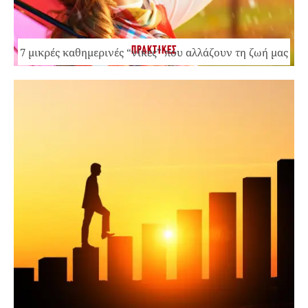
ΠΡΑΚΤΙΚΕΣ
7 μικρές καθημερινές “νίκες” που αλλάζουν τη ζωή μας