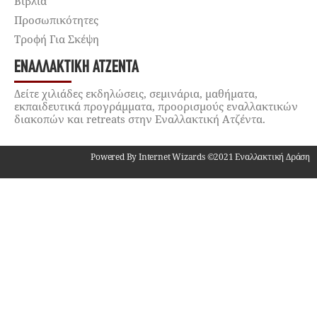
Βιβλία
Προσωπικότητες
Τροφή Για Σκέψη
ΕΝΑΛΛΑΚΤΙΚΉ ΑΤΖΈΝΤΑ
Δείτε χιλιάδες εκδηλώσεις, σεμινάρια, μαθήματα,
εκπαιδευτικά προγράμματα, προορισμούς εναλλακτικών
διακοπών και retreats στην Εναλλακτική Ατζέντα.
Powered By Internet Wizards ©2021 Εναλλακτική Δράση