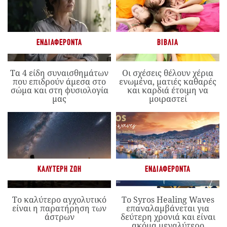
ΕΝΔΙΑΦΈΡΟΝΤΑ
ΒΙΒΛΊΑ
Τα 4 είδη συναισθημάτων
Οι σχέσεις θέλουν χέρια
που επιδρούν άμεσα στο
ενωμένα, ματιές καθαρές
σώμα και στη φυσιολογία
και καρδιά έτοιμη να
μας
μοιραστεί
ΚΑΛΎΤΕΡΗ ΖΩΉ
ΕΝΔΙΑΦΈΡΟΝΤΑ
Το καλύτερο αγχολυτικό
Το Syros Healing Waves
είναι η παρατήρηση των
επαναλαμβάνεται για
άστρων
δεύτερη χρονιά και είναι
ακόμα μεγαλύτερο