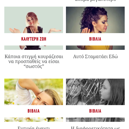
ΚΑΛΎΤΕΡΗ ΖΩΉ
ΒΙΒΛΊΑ
Κάποια στιγμή κουράζεσαι
Αυτό Σταματάει Εδώ
να προσπαθείς να είσαι
“σωστός”
ΒΙΒΛΊΑ
ΒΙΒΛΊΑ
Ευτυχία έναντι
Η διαφορετικότητα ως