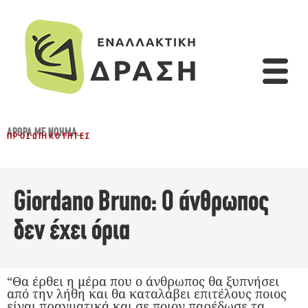
ΆΡΘΡΑ ΜΕ ΝΌΗΜΑ...
ΠΡΟΣΩΠΙΚΌΤΗΤΕΣ
Giordano Bruno: Ο άνθρωπος
δεν έχει όρια
“Θα έρθει η μέρα που ο άνθρωπος θα ξυπνήσει
από την λήθη και θα καταλάβει επιτέλους ποιος
είναι πραγματικά και σε ποιον παρέδωσε τα