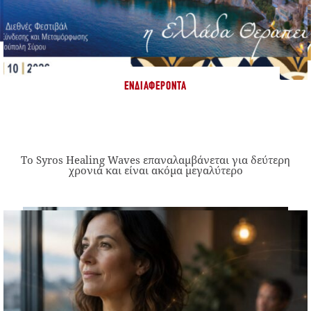
ΕΝΔΙΑΦΈΡΟΝΤΑ
Το Syros Healing Waves επαναλαμβάνεται για δεύτερη
χρονιά και είναι ακόμα μεγαλύτερο