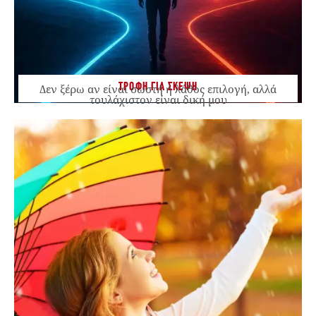
ΤΡΟΦΗ ΓΙΑ ΣΚΕΨΗ
Δεν ξέρω αν είναι σωστή ή λάθος επιλογή, αλλά
τουλάχιστον είναι δική μου