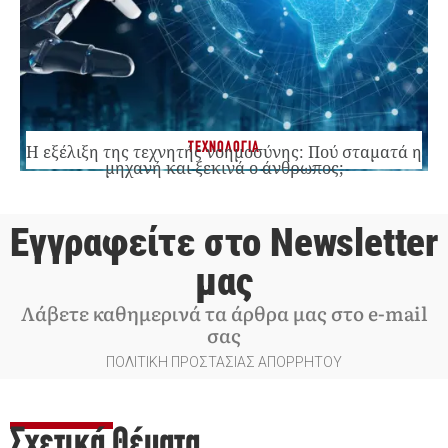
ΤΕΧΝΟΛΟΓΙΑ
Η εξέλιξη της τεχνητής νοημοσύνης: Πού σταματά η
μηχανή και ξεκινά ο άνθρωπος;
Εγγραφείτε στο Newsletter
μας
Λάβετε καθημερινά τα άρθρα μας στο e-mail
σας
ΠΟΛΙΤΙΚΗ ΠΡΟΣΤΑΣΙΑΣ ΑΠΟΡΡΗΤΟΥ
Σχετικά Θέματα