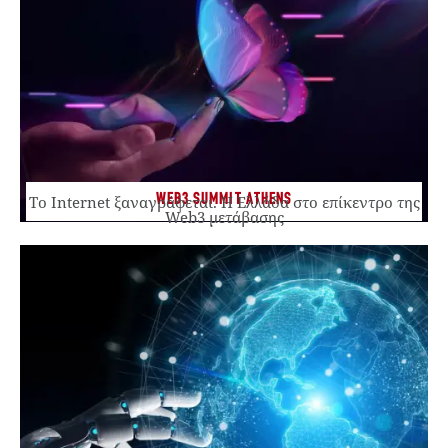
WEB3 SUMMIT ATHENS
Το Internet ξαναγράφεται. Η Ελλάδα στο επίκεντρο της
Web3 μετάβασης