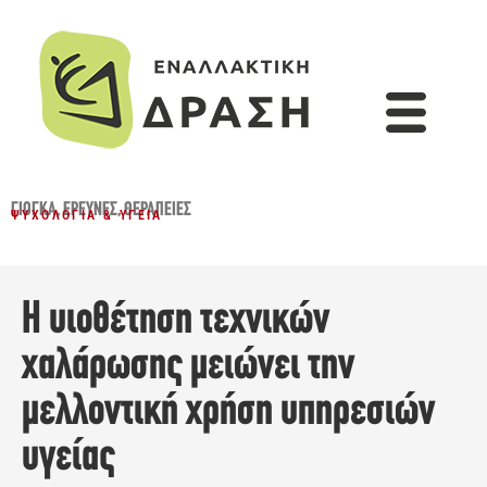
ΓΙΌΓΚΑ
,
ΈΡΕΥΝΕΣ
,
ΘΕΡΑΠΕΊΕΣ
ΨΥΧΟΛΟΓΊΑ & ΥΓΕΊΑ
Η υιοθέτηση τεχνικών
χαλάρωσης μειώνει την
μελλοντική χρήση υπηρεσιών
υγείας