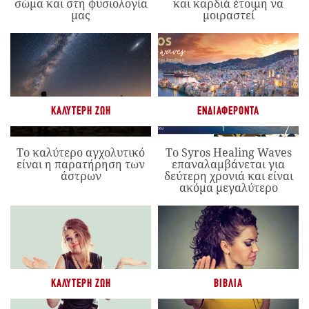
σώμα και στη φυσιολογία
και καρδιά έτοιμη να
μας
μοιραστεί
ΚΑΛΎΤΕΡΗ ΖΩΉ
ΕΝΔΙΑΦΈΡΟΝΤΑ
Το καλύτερο αγχολυτικό
Το Syros Healing Waves
είναι η παρατήρηση των
επαναλαμβάνεται για
άστρων
δεύτερη χρονιά και είναι
ακόμα μεγαλύτερο
ΚΑΛΎΤΕΡΗ ΖΩΉ
ΒΙΒΛΊΑ