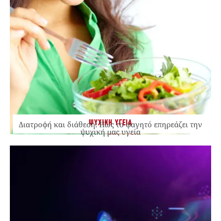
ΨΥΧΙΚΗ ΥΓΕΙΑ
Διατροφή και διάθεση: Πώς το φαγητό επηρεάζει την
ψυχική μας υγεία