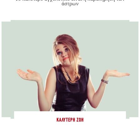
άστρων
ΚΑΛΎΤΕΡΗ ΖΩΉ