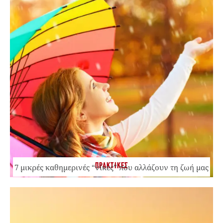
ΠΡΑΚΤΙΚΕΣ
7 μικρές καθημερινές “νίκες” που αλλάζουν τη ζωή μας