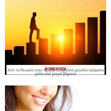
ΑΥΤΟΒΕΛΤΙΩΣΗ
Από τη θεωρία στην πράξη: Στοχεύστε μεγάλα οράματα
μέσα από μικρά βήματα