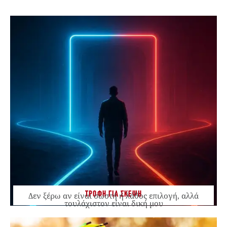
ΤΡΟΦΗ ΓΙΑ ΣΚΕΨΗ
Δεν ξέρω αν είναι σωστή ή λάθος επιλογή, αλλά
τουλάχιστον είναι δική μου