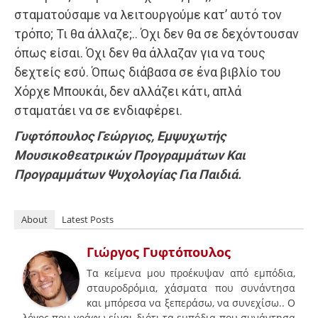
σταματούσαμε να λειτουργούμε κατ’ αυτό τον
τρόπο; Τι θα άλλαζε;.. Όχι δεν θα σε δεχόντουσαν
όπως είσαι. Όχι δεν θα άλλαζαν για να τους
δεχτείς εσύ. Όπως διάβασα σε ένα βιβλίο του
Χόρχε Μπουκάι, δεν αλλάζει κάτι, απλά
σταματάει να σε ενδιαφέρει.
Γυφτόπουλος Γεώργιος, Εμψυχωτής
Μουσικοθεατρικών Προγραμμάτων Και
Προγραμμάτων Ψυχολογίας Για Παιδιά.
About
Latest Posts
Γιώργος Γυφτόπουλος
Τα κείμενα μου προέκυψαν από εμπόδια,
σταυροδρόμια, χάσματα που συνάντησα
και μπόρεσα να ξεπεράσω, να συνεχίσω.. Ο
λόγος που γράφω είναι διότι τα εμπόδια που συνάντησα