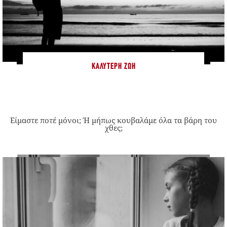
ΚΑΛΎΤΕΡΗ ΖΩΉ
Είμαστε ποτέ μόνοι; Ή μήπως κουβαλάμε όλα τα βάρη του
χθες;