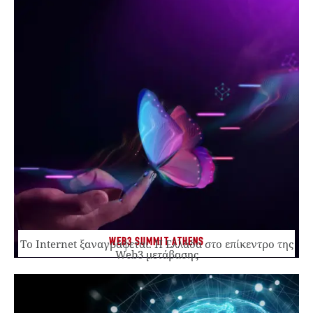
WEB3 SUMMIT ATHENS
Το Internet ξαναγράφεται. Η Ελλάδα στο επίκεντρο της
Web3 μετάβασης