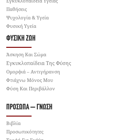
Εγκυκλοπαίδεια Υγείας
Παθήσεις
Ψυχολογία & Υγεία
Φυσική Υγεία
ΦΥΣΙΚΉ ΖΩΉ
Άσκηση Και Σώμα
Εγκυκλοπαίδεια Της Φύσης
Ομορφιά – Αντιγήρανση
Φτιάχνω Μόνος Μου
Φύση Και Περιβάλλον
ΠΡΌΣΩΠΑ – ΓΝΏΣΗ
Βιβλία
Προσωπικότητες
Τροφή Για Σκέψη