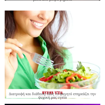
ΨΥΧΙΚΗ ΥΓΕΙΑ
Διατροφή και διάθεση: Πώς το φαγητό επηρεάζει την
ψυχική μας υγεία