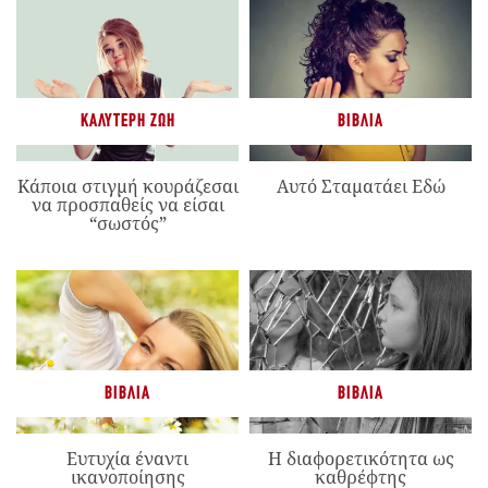
ΚΑΛΎΤΕΡΗ ΖΩΉ
ΒΙΒΛΊΑ
Κάποια στιγμή κουράζεσαι
Αυτό Σταματάει Εδώ
να προσπαθείς να είσαι
“σωστός”
ΒΙΒΛΊΑ
ΒΙΒΛΊΑ
Ευτυχία έναντι
Η διαφορετικότητα ως
ικανοποίησης
καθρέφτης