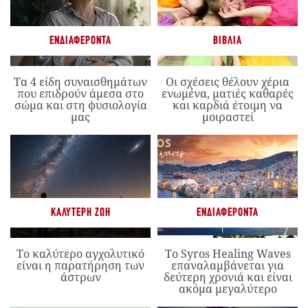
ΕΝΔΙΑΦΈΡΟΝΤΑ
ΒΙΒΛΊΑ
Τα 4 είδη συναισθημάτων
Οι σχέσεις θέλουν χέρια
που επιδρούν άμεσα στο
ενωμένα, ματιές καθαρές
σώμα και στη φυσιολογία
και καρδιά έτοιμη να
μας
μοιραστεί
ΚΑΛΎΤΕΡΗ ΖΩΉ
ΕΝΔΙΑΦΈΡΟΝΤΑ
Το καλύτερο αγχολυτικό
Το Syros Healing Waves
είναι η παρατήρηση των
επαναλαμβάνεται για
άστρων
δεύτερη χρονιά και είναι
ακόμα μεγαλύτερο