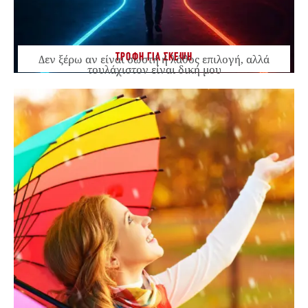
ΤΡΟΦΗ ΓΙΑ ΣΚΕΨΗ
Δεν ξέρω αν είναι σωστή ή λάθος επιλογή, αλλά
τουλάχιστον είναι δική μου