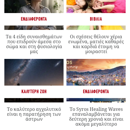
ΕΝΔΙΑΦΈΡΟΝΤΑ
ΒΙΒΛΊΑ
Τα 4 είδη συναισθημάτων
Οι σχέσεις θέλουν χέρια
που επιδρούν άμεσα στο
ενωμένα, ματιές καθαρές
σώμα και στη φυσιολογία
και καρδιά έτοιμη να
μας
μοιραστεί
ΚΑΛΎΤΕΡΗ ΖΩΉ
ΕΝΔΙΑΦΈΡΟΝΤΑ
Το καλύτερο αγχολυτικό
Το Syros Healing Waves
είναι η παρατήρηση των
επαναλαμβάνεται για
άστρων
δεύτερη χρονιά και είναι
ακόμα μεγαλύτερο