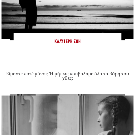
ΚΑΛΎΤΕΡΗ ΖΩΉ
Είμαστε ποτέ μόνοι; Ή μήπως κουβαλάμε όλα τα βάρη του
χθες;