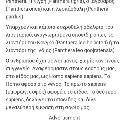
Panthera. Η τίγρη (Panthera tigris), ο ιαγουάρος
(Panthera onca) και η λεοπάρδαλη (Panthera
pardus).
Υπάρχουν και κάποια ετεροθαλή αδέλφια του
λιονταριού, αναγνωρισμένα υποείδη, όπως το
λιοντάρι του Κονγκό (Panthera leo hollisteri) ή το
λιοντάρι της Ινδίας (Panthera leo goojratensis).
Ο άνθρωπος έχει μείνει μόνος, χωρίς κοντινούς
συγγενείς. Αναφερόμαστε στους εαυτούς μας,
στο είδος μας, ως Homo sapiens sapiens. Το
Homo αφορά στο γένος. Το πρώτο sapiens
(έμφρων, σοφός) αφορά στο είδος. Το δεύτερο
sapiens, δηλώνει το υποείδος και δίνει
μεγαλύτερη έμφαση στη σοφία μας.
Advertisment