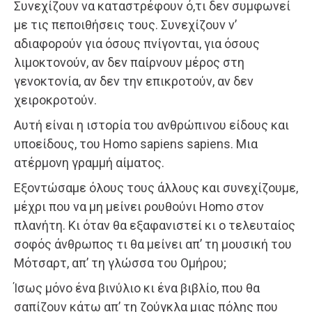
Συνεχίζουν να καταστρέφουν ό,τι δεν συμφωνεί
με τις πεποιθήσεις τους. Συνεχίζουν ν’
αδιαφορούν για όσους πνίγονται, για όσους
λιμοκτονούν, αν δεν παίρνουν μέρος στη
γενοκτονία, αν δεν την επικροτούν, αν δεν
χειροκροτούν.
Αυτή είναι η ιστορία του ανθρώπινου είδους και
υποείδους, του Homo sapiens sapiens. Μια
ατέρμονη γραμμή αίματος.
Εξοντώσαμε όλους τους άλλους και συνεχίζουμε,
μέχρι που να μη μείνει ρουθούνι Homo στον
πλανήτη. Κι όταν θα εξαφανιστεί κι ο τελευταίος
σοφός άνθρωπος τι θα μείνει απ’ τη μουσική του
Μότσαρτ, απ’ τη γλώσσα του Ομήρου;
Ίσως μόνο ένα βινύλιο κι ένα βιβλίο, που θα
σαπίζουν κάτω απ’ τη ζούγκλα μιας πόλης που