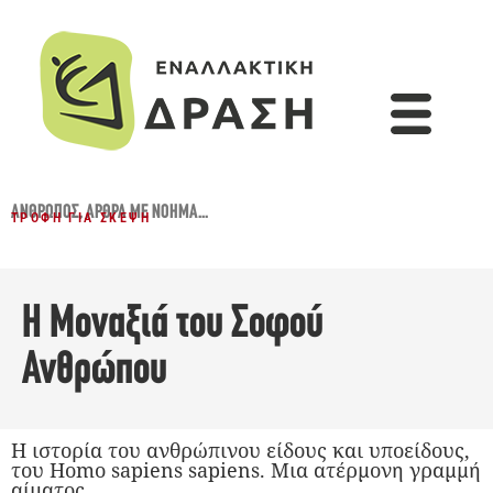
ΆΝΘΡΩΠΟΣ
,
ΆΡΘΡΑ ΜΕ ΝΌΗΜΑ...
ΤΡΟΦΉ ΓΙΑ ΣΚΈΨΗ
Η Μοναξιά του Σοφού
Ανθρώπου
Η ιστορία του ανθρώπινου είδους και υποείδους,
του Homo sapiens sapiens. Μια ατέρμονη γραμμή
αίματος.