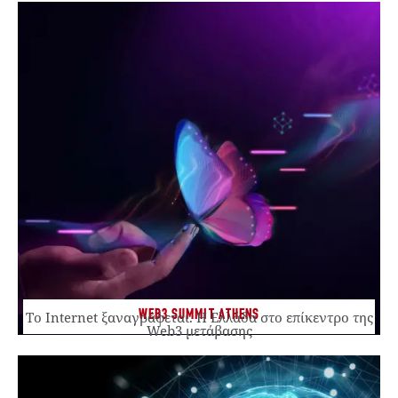
WEB3 SUMMIT ATHENS
Το Internet ξαναγράφεται. Η Ελλάδα στο επίκεντρο της
Web3 μετάβασης