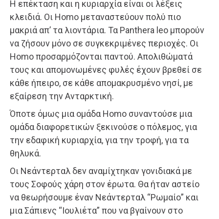
Η επέκταση και η κυριαρχία είναι οι λέξεις
κλειδιά. Οι Homo μεταναστεύουν πολύ πιο
μακριά απ’ τα λιοντάρια. Τα Panthera leo μπορούν
να ζήσουν μόνο σε συγκεκριμένες περιοχές. Οι
Homo προσαρμόζονται παντού. Απολιθώματά
τους και απομονωμένες φυλές έχουν βρεθεί σε
κάθε ήπειρο, σε κάθε απομακρυσμένο νησί, με
εξαίρεση την Ανταρκτική.
Όποτε όμως μια ομάδα Homo συναντούσε μια
ομάδα διαφορετικών ξεκινούσε ο πόλεμος, για
την εδαφική κυριαρχία, για την τροφή, για τα
θηλυκά.
Οι Νεάντερταλ δεν αναμίχτηκαν γονιδιακά με
τους Σοφούς χάρη στον έρωτα. Θα ήταν αστείο
να θεωρήσουμε έναν Νεάντερταλ “Ρωμαίο” και
μια Σάπιενς “Ιουλιέτα” που να βγαίνουν στο