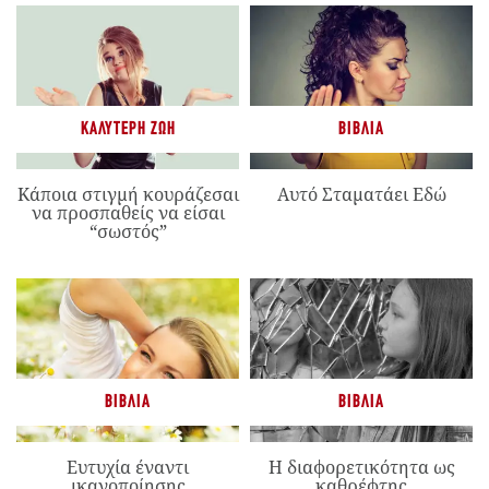
ΚΑΛΎΤΕΡΗ ΖΩΉ
ΒΙΒΛΊΑ
Κάποια στιγμή κουράζεσαι
Αυτό Σταματάει Εδώ
να προσπαθείς να είσαι
“σωστός”
ΒΙΒΛΊΑ
ΒΙΒΛΊΑ
Ευτυχία έναντι
Η διαφορετικότητα ως
ικανοποίησης
καθρέφτης