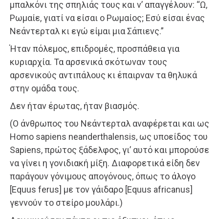
μπαλκόνι της σπηλιάς τους και ν’ απαγγέλουν: “Ω,
Ρωμαίε, γιατί να είσαι ο Ρωμαίος; Εσύ είσαι ένας
Νεάντερταλ κι εγώ είμαι μια Σάπιενς.”
Ήταν πόλεμος, επιδρομές, προσπάθεια για
κυριαρχία. Τα αρσενικά σκότωναν τους
αρσενικούς αντιπάλους κι έπαιρναν τα θηλυκά
στην ομάδα τους.
Δεν ήταν έρωτας, ήταν βιασμός.
(Ο άνθρωπος του Νεάντερταλ αναφέρεται και ως
Homo sapiens neanderthalensis, ως υποείδος του
Sapiens, πρώτος ξάδελφος, γι’ αυτό και μπορούσε
να γίνει η γονιδιακή μίξη. Διαφορετικά είδη δεν
παράγουν γόνιμους απογόνους, όπως το άλογο
[Equus ferus] με τον γάιδαρο [Equus africanus]
γεννούν το στείρο μουλάρι.)