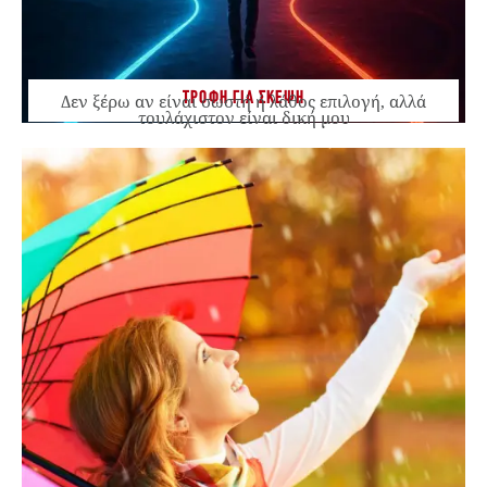
ΤΡΟΦΗ ΓΙΑ ΣΚΕΨΗ
Δεν ξέρω αν είναι σωστή ή λάθος επιλογή, αλλά
τουλάχιστον είναι δική μου