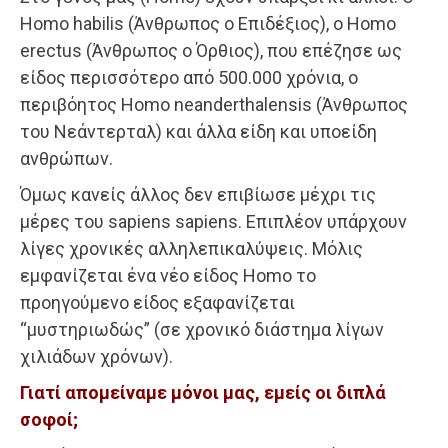
Homo habilis (Άνθρωπος ο Επιδέξιος), ο Homo
erectus (Άνθρωπος ο Όρθιος), που επέζησε ως
είδος περισσότερο από 500.000 χρόνια, ο
περιβόητος Homo neanderthalensis (Άνθρωπος
του Νεάντερταλ) και άλλα είδη και υποείδη
ανθρώπων.
Όμως κανείς άλλος δεν επιβίωσε μέχρι τις
μέρες του sapiens sapiens. Επιπλέον υπάρχουν
λίγες χρονικές αλληλεπικαλύψεις. Μόλις
εμφανίζεται ένα νέο είδος Homo το
προηγούμενο είδος εξαφανίζεται
“μυστηριωδώς” (σε χρονικό διάστημα λίγων
χιλιάδων χρόνων).
Γιατί απομείναμε μόνοι μας, εμείς οι διπλά
σοφοί;