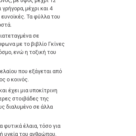
νος, με ύψος μέχρι 12
 γρήγορα, μέχρι και 4
ι ευνοϊκές. Τα φύλλα του
οστά.
 διατεταγμένα σε
μφωνα με το βιβλίο Γκίνες
κόσμο, ενώ η τοξική του
 ελαίου που εξάγεται από
ς ο κοινός.
αι έχει μια υποκίτρινη
ερες στοιβάδες της
ως διαλυμένο σε άλλα
 φυτικά έλαια, τόσο για
κή υγεία του ανθρώπου.