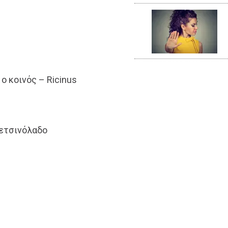
ς ο κοινός – Ricinus
ρετσινόλαδο