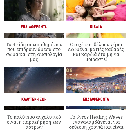
ΕΝΔΙΑΦΈΡΟΝΤΑ
ΒΙΒΛΊΑ
Τα 4 είδη συναισθημάτων
Οι σχέσεις θέλουν χέρια
που επιδρούν άμεσα στο
ενωμένα, ματιές καθαρές
σώμα και στη φυσιολογία
και καρδιά έτοιμη να
μας
μοιραστεί
ΚΑΛΎΤΕΡΗ ΖΩΉ
ΕΝΔΙΑΦΈΡΟΝΤΑ
Το καλύτερο αγχολυτικό
Το Syros Healing Waves
είναι η παρατήρηση των
επαναλαμβάνεται για
άστρων
δεύτερη χρονιά και είναι