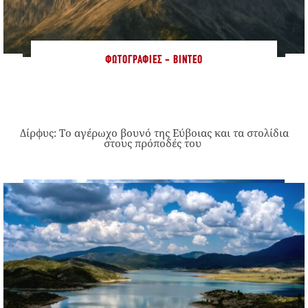
ΦΩΤΟΓΡΑΦΊΕΣ - ΒΊΝΤΕΟ
Δίρφυς: Το αγέρωχο βουνό της Εύβοιας και τα στολίδια
στους πρόποδές του