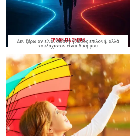
ΤΡΟΦΗ ΓΙΑ ΣΚΕΨΗ
Δεν ξέρω αν είναι σωστή ή λάθος επιλογή, αλλά
τουλάχιστον είναι δική μου