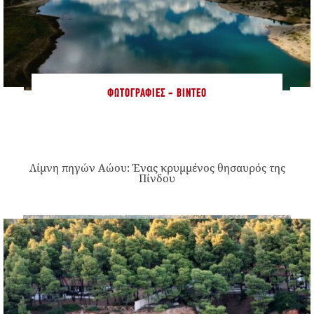
ΦΩΤΟΓΡΑΦΊΕΣ - ΒΊΝΤΕΟ
Λίμνη πηγών Αώου: Ένας κρυμμένος θησαυρός της
Πίνδου