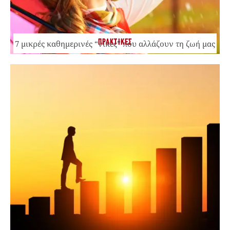
ΠΡΑΚΤΙΚΕΣ
7 μικρές καθημερινές “νίκες” που αλλάζουν τη ζωή μας