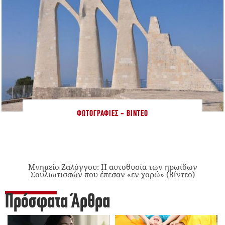
ΦΩΤΟΓΡΑΦΊΕΣ - ΒΊΝΤΕΟ
Μνημείο Ζαλόγγου: Η αυτοθυσία των ηρωίδων
Σουλιωτισσών που έπεσαν «εν χορώ» (Βίντεο)
Πρόσφατα Άρθρα