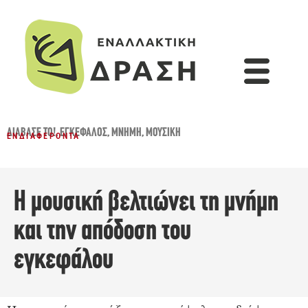
ΔΙΆΒΑΣΈ ΤΟ!
,
ΕΓΚΈΦΑΛΟΣ
,
ΜΝΉΜΗ
,
ΜΟΥΣΙΚΉ
ΕΝΔΙΑΦΈΡΟΝΤΑ
Η μουσική βελτιώνει τη μνήμη
και την απόδοση του
εγκεφάλου