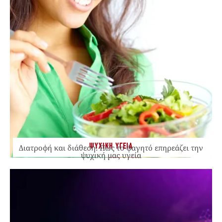
ΨΥΧΙΚΗ ΥΓΕΙΑ
Διατροφή και διάθεση: Πώς το φαγητό επηρεάζει την
ψυχική μας υγεία