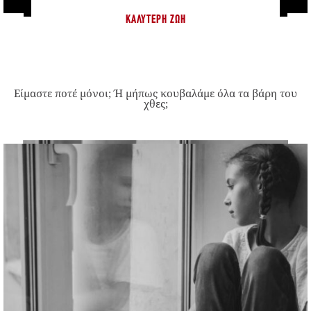
ΚΑΛΎΤΕΡΗ ΖΩΉ
Είμαστε ποτέ μόνοι; Ή μήπως κουβαλάμε όλα τα βάρη του
χθες;