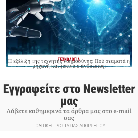
ΤΕΧΝΟΛΟΓΙΑ
Η εξέλιξη της τεχνητής νοημοσύνης: Πού σταματά η
μηχανή και ξεκινά ο άνθρωπος;
Εγγραφείτε στο Newsletter
μας
Λάβετε καθημερινά τα άρθρα μας στο e-mail
σας
ΠΟΛΙΤΙΚΗ ΠΡΟΣΤΑΣΙΑΣ ΑΠΟΡΡΗΤΟΥ