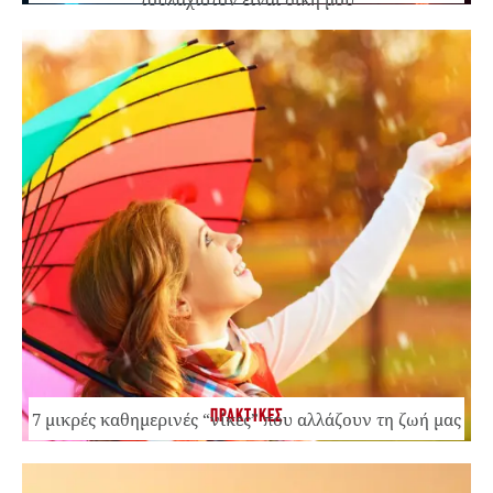
ΠΡΑΚΤΙΚΕΣ
7 μικρές καθημερινές “νίκες” που αλλάζουν τη ζωή μας