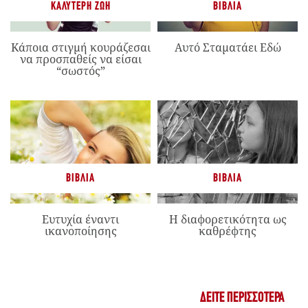
ΚΑΛΎΤΕΡΗ ΖΩΉ
ΒΙΒΛΊΑ
Κάποια στιγμή κουράζεσαι
Αυτό Σταματάει Εδώ
να προσπαθείς να είσαι
“σωστός”
ΒΙΒΛΊΑ
ΒΙΒΛΊΑ
Ευτυχία έναντι
Η διαφορετικότητα ως
ικανοποίησης
καθρέφτης
ΔΕΊΤΕ ΠΕΡΙΣΣΌΤΕΡΑ