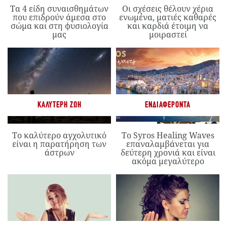
Τα 4 είδη συναισθημάτων
Οι σχέσεις θέλουν χέρια
που επιδρούν άμεσα στο
ενωμένα, ματιές καθαρές
σώμα και στη φυσιολογία
και καρδιά έτοιμη να
μας
μοιραστεί
ΚΑΛΎΤΕΡΗ ΖΩΉ
ΕΝΔΙΑΦΈΡΟΝΤΑ
Το καλύτερο αγχολυτικό
Το Syros Healing Waves
είναι η παρατήρηση των
επαναλαμβάνεται για
άστρων
δεύτερη χρονιά και είναι
ακόμα μεγαλύτερο