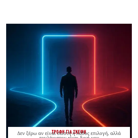
ΤΡΟΦΗ ΓΙΑ ΣΚΕΨΗ
Δεν ξέρω αν είναι σωστή ή λάθος επιλογή, αλλά
τουλάχιστον είναι δική μου