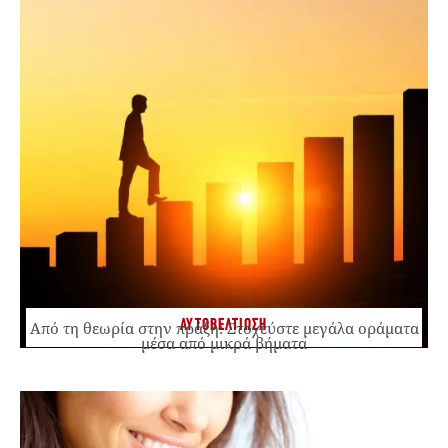
ΑΥΤΟΒΕΛΤΙΩΣΗ
Από τη θεωρία στην πράξη: Στοχεύστε μεγάλα οράματα
μέσα από μικρά βήματα