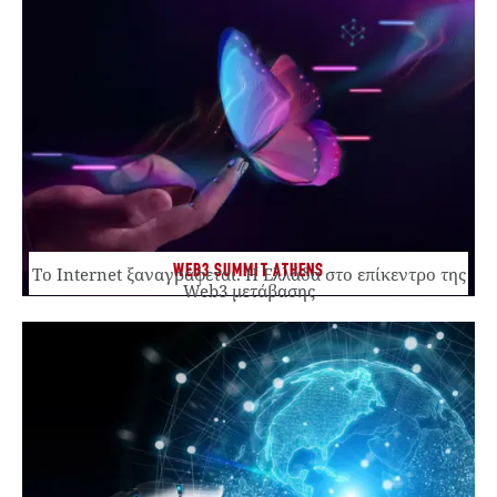
WEB3 SUMMIT ATHENS
Το Internet ξαναγράφεται. Η Ελλάδα στο επίκεντρο της
Web3 μετάβασης