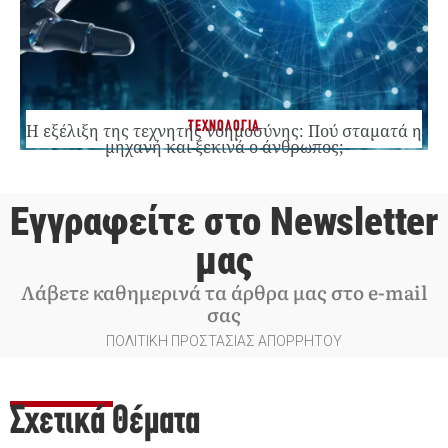
ΤΕΧΝΟΛΟΓΙΑ
Η εξέλιξη της τεχνητής νοημοσύνης: Πού σταματά η
μηχανή και ξεκινά ο άνθρωπος;
Εγγραφείτε στο Newsletter
μας
Λάβετε καθημερινά τα άρθρα μας στο e-mail
σας
ΠΟΛΙΤΙΚΗ ΠΡΟΣΤΑΣΙΑΣ ΑΠΟΡΡΗΤΟΥ
Σχετικά Θέματα