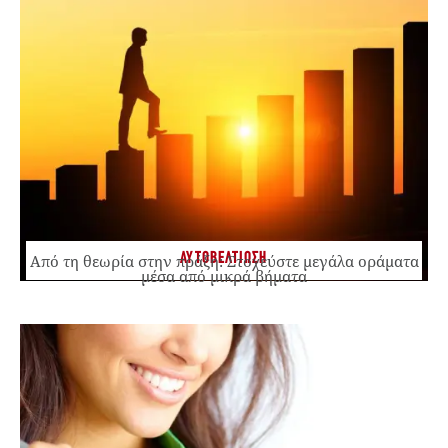
ΑΥΤΟΒΕΛΤΙΩΣΗ
Από τη θεωρία στην πράξη: Στοχεύστε μεγάλα οράματα
μέσα από μικρά βήματα