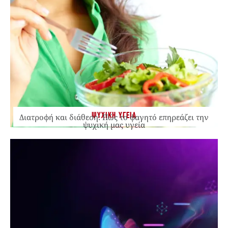
ΨΥΧΙΚΗ ΥΓΕΙΑ
Διατροφή και διάθεση: Πώς το φαγητό επηρεάζει την
ψυχική μας υγεία