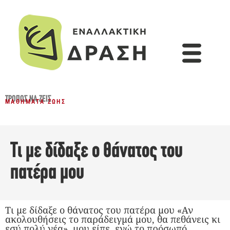
ΤΡΌΠΟΣ ΝΑ ΖΕΙΣ
ΜΑΘΉΜΑΤΑ ΖΩΉΣ
Τι με δίδαξε ο θάνατος του
πατέρα μου
Τι με δίδαξε ο θάνατος του πατέρα μου «Αν
ακολουθήσεις το παράδειγμά μου, θα πεθάνεις κι
εσύ πολύ νέα», μου είπε, ενώ το πρόσωπό