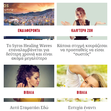
ΕΝΔΙΑΦΈΡΟΝΤΑ
ΚΑΛΎΤΕΡΗ ΖΩΉ
Το Syros Healing Waves
Κάποια στιγμή κουράζεσαι
επαναλαμβάνεται για
να προσπαθείς να είσαι
δεύτερη χρονιά και είναι
“σωστός”
ακόμα μεγαλύτερο
ΒΙΒΛΊΑ
ΒΙΒΛΊΑ
Αυτό Σταματάει Εδώ
Ευτυχία έναντι