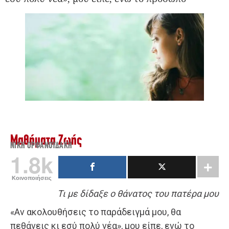
Μαθήματα Ζωής
ΝΊΚΗ ΟΡΦΑΝΟΥΔΆΚΗ
1.8k
Κοινοποιήσεις
Τι με δίδαξε ο θάνατος του πατέρα μου
«Αν ακολουθήσεις το παράδειγμά μου, θα
πεθάνεις κι εσύ πολύ νέα», μου είπε, ενώ το