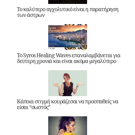
Το καλύτερο αγχολυτικό είναι η παρατήρηση
των άστρων
Το Syros Healing Waves επαναλαμβάνεται για
δεύτερη χρονιά και είναι ακόμα μεγαλύτερο
Κάποια στιγμή κουράζεσαι να προσπαθείς να
είσαι “σωστός”