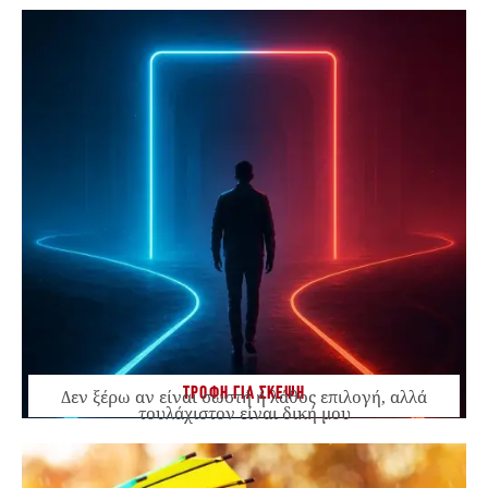
ΤΡΟΦΗ ΓΙΑ ΣΚΕΨΗ
Δεν ξέρω αν είναι σωστή ή λάθος επιλογή, αλλά
τουλάχιστον είναι δική μου