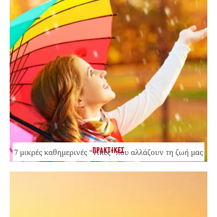
ΠΡΑΚΤΙΚΕΣ
7 μικρές καθημερινές “νίκες” που αλλάζουν τη ζωή μας