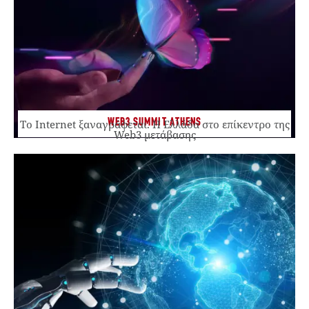
WEB3 SUMMIT ATHENS
Το Internet ξαναγράφεται. Η Ελλάδα στο επίκεντρο της
Web3 μετάβασης