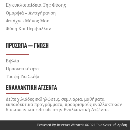
Εγκυκλοπαίδεια Της Φύσης
Ομορφιά – Αντιγήρανση
Φτιάχνω Μόνος Μου
Φύση Και Περιβάλλον
ΠΡΌΣΩΠΑ – ΓΝΏΣΗ
Βιβλία
Προσωπικότητες
Τροφή Για Σκέψη
ΕΝΑΛΛΑΚΤΙΚΉ ΑΤΖΈΝΤΑ
Δείτε χιλιάδες εκδηλώσεις, σεμινάρια, μαθήματα,
εκπαιδευτικά προγράμματα, προορισμούς εναλλακτικών
διακοπών και retreats στην Εναλλακτική Ατζέντα.
Powered By Internet Wizards ©2021 Εναλλακτική Δράση