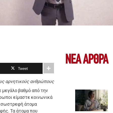
ΝΕΑ ΆΡΘΡΑ
Tweet
ους αρνητικούς ανθρώπους
ε μεγάλο βαθμό από την
ρωποι είμαστε κοινωνικά
ή εσωστρεφή άτομα
φής. Τα άτομα που