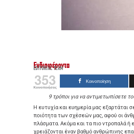
Ενδιαφέροντα
EDITORIAL TEAM
353
Κοινοποίηση
Κοινοποιήσεις
9 τρόποι για να αντιμετωπίσετε τ
Η ευτυχία και ευημερία μας εξαρτάται σ
ποιότητα των σχέσεών μας, αφού οι άνθ
πλάσματα. Ακόμα και τα πιο ντροπαλά 
χρειάζονται έναν βαθμό ανθρώπινης επα