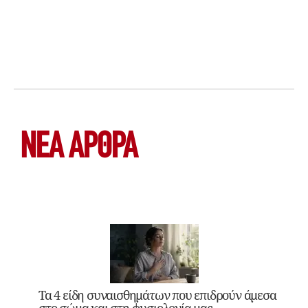
ΝΕΑ ΆΡΘΡΑ
Τα 4 είδη συναισθημάτων που επιδρούν άμεσα
στο σώμα και στη φυσιολογία μας