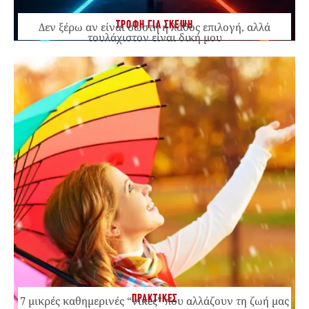
ΤΡΟΦΗ ΓΙΑ ΣΚΕΨΗ
Δεν ξέρω αν είναι σωστή ή λάθος επιλογή, αλλά
τουλάχιστον είναι δική μου
ΠΡΑΚΤΙΚΕΣ
7 μικρές καθημερινές “νίκες” που αλλάζουν τη ζωή μας