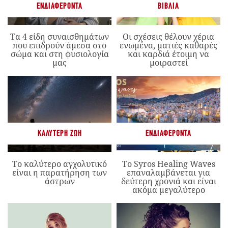
ΕΝΔΙΑΦΈΡΟΝΤΑ
ΒΙΒΛΊΑ
Τα 4 είδη συναισθημάτων
Οι σχέσεις θέλουν χέρια
που επιδρούν άμεσα στο
ενωμένα, ματιές καθαρές
σώμα και στη φυσιολογία
και καρδιά έτοιμη να
μας
μοιραστεί
ΚΑΛΎΤΕΡΗ ΖΩΉ
ΕΝΔΙΑΦΈΡΟΝΤΑ
Το καλύτερο αγχολυτικό
Το Syros Healing Waves
είναι η παρατήρηση των
επαναλαμβάνεται για
άστρων
δεύτερη χρονιά και είναι
ακόμα μεγαλύτερο