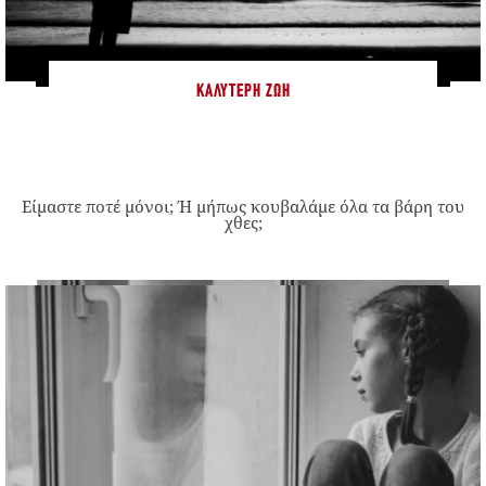
ΚΑΛΎΤΕΡΗ ΖΩΉ
Είμαστε ποτέ μόνοι; Ή μήπως κουβαλάμε όλα τα βάρη του
χθες;