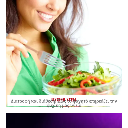
ΨΥΧΙΚΗ ΥΓΕΙΑ
Διατροφή και διάθεση: Πώς το φαγητό επηρεάζει την
ψυχική μας υγεία