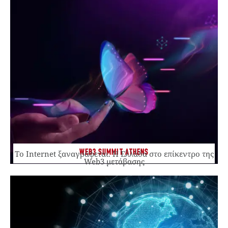
WEB3 SUMMIT ATHENS
Το Internet ξαναγράφεται. Η Ελλάδα στο επίκεντρο της
Web3 μετάβασης