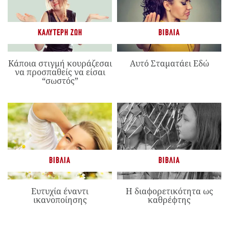
ΚΑΛΎΤΕΡΗ ΖΩΉ
ΒΙΒΛΊΑ
Κάποια στιγμή κουράζεσαι
Αυτό Σταματάει Εδώ
να προσπαθείς να είσαι
“σωστός”
ΒΙΒΛΊΑ
ΒΙΒΛΊΑ
Ευτυχία έναντι
Η διαφορετικότητα ως
ικανοποίησης
καθρέφτης