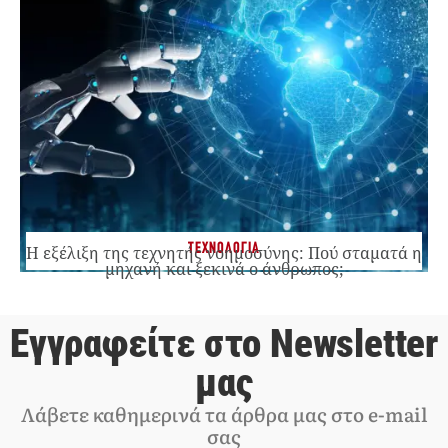
ΤΕΧΝΟΛΟΓΙΑ
Η εξέλιξη της τεχνητής νοημοσύνης: Πού σταματά η
μηχανή και ξεκινά ο άνθρωπος;
Εγγραφείτε στο Newsletter
μας
Λάβετε καθημερινά τα άρθρα μας στο e-mail
σας