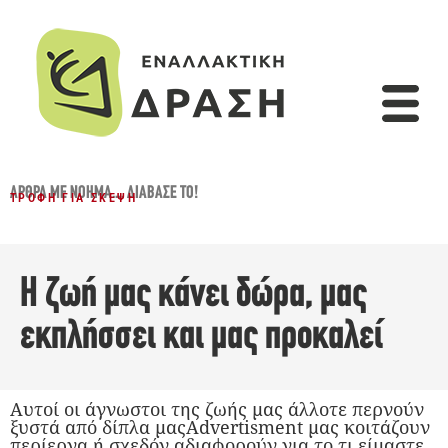
ΆΡΘΡΑ ΜΕ ΝΌΗΜΑ...
,
ΔΙΆΒΑΣΈ ΤΟ!
ΤΡΟΦΉ ΓΙΑ ΣΚΈΨΗ
Η ζωή μας κάνει δώρα, μας
εκπλήσσει και μας προκαλεί
Αυτοί οι άγνωστοι της ζωής μας άλλοτε περνούν
ξυστά από δίπλα μαςAdvertisment μας κοιτάζουν
περίεργα ή σχεδόν αδιαφορούν για το τι είμαστε,