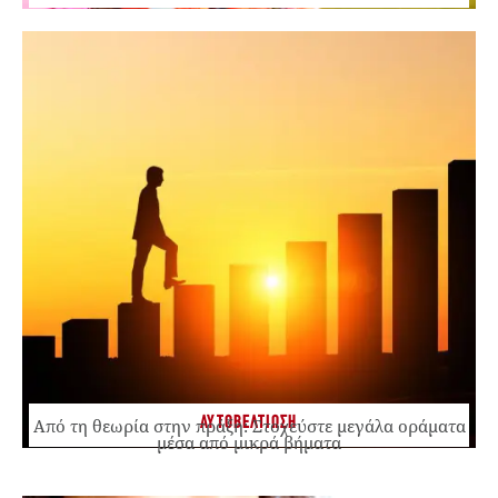
ΑΥΤΟΒΕΛΤΙΩΣΗ
Από τη θεωρία στην πράξη: Στοχεύστε μεγάλα οράματα
μέσα από μικρά βήματα