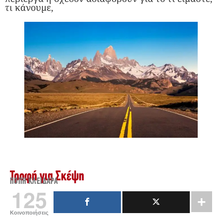
τι κάνουμε,
Τροφή για Σκέψη
ΠΌΠΗ ΚΛΕΙΔΑΡΆ
125
Κοινοποιήσεις