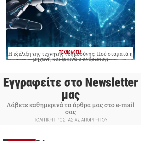
ΤΕΧΝΟΛΟΓΙΑ
Η εξέλιξη της τεχνητής νοημοσύνης: Πού σταματά η
μηχανή και ξεκινά ο άνθρωπος;
Εγγραφείτε στο Newsletter
μας
Λάβετε καθημερινά τα άρθρα μας στο e-mail
σας
ΠΟΛΙΤΙΚΗ ΠΡΟΣΤΑΣΙΑΣ ΑΠΟΡΡΗΤΟΥ