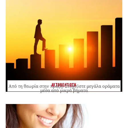
ΑΥΤΟΒΕΛΤΙΩΣΗ
Από τη θεωρία στην πράξη: Στοχεύστε μεγάλα οράματα
μέσα από μικρά βήματα