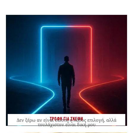
ΤΡΟΦΗ ΓΙΑ ΣΚΕΨΗ
Δεν ξέρω αν είναι σωστή ή λάθος επιλογή, αλλά
τουλάχιστον είναι δική μου