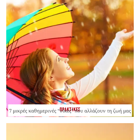
ΠΡΑΚΤΙΚΕΣ
7 μικρές καθημερινές “νίκες” που αλλάζουν τη ζωή μας