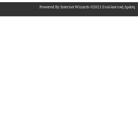
Powered By Internet Wizards ©2021 Εναλλακτική Δράση