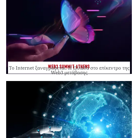
WEB3 SUMMIT ATHENS
Το Internet ξαναγράφεται. Η Ελλάδα στο επίκεντρο της
Web3 μετάβασης