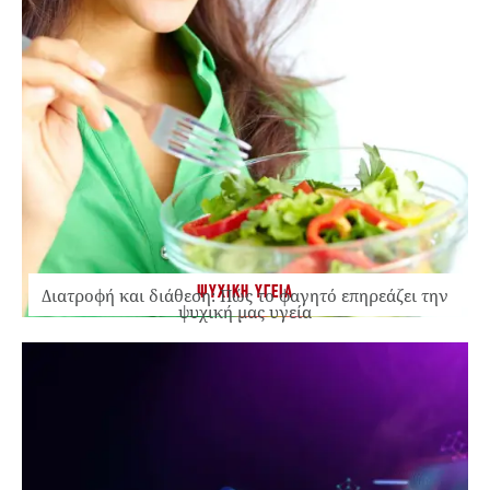
ΨΥΧΙΚΗ ΥΓΕΙΑ
Διατροφή και διάθεση: Πώς το φαγητό επηρεάζει την
ψυχική μας υγεία