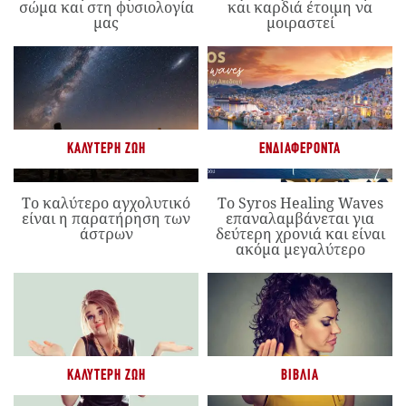
σώμα και στη φυσιολογία
και καρδιά έτοιμη να
μας
μοιραστεί
ΚΑΛΎΤΕΡΗ ΖΩΉ
ΕΝΔΙΑΦΈΡΟΝΤΑ
Το καλύτερο αγχολυτικό
Το Syros Healing Waves
είναι η παρατήρηση των
επαναλαμβάνεται για
άστρων
δεύτερη χρονιά και είναι
ακόμα μεγαλύτερο
ΚΑΛΎΤΕΡΗ ΖΩΉ
ΒΙΒΛΊΑ