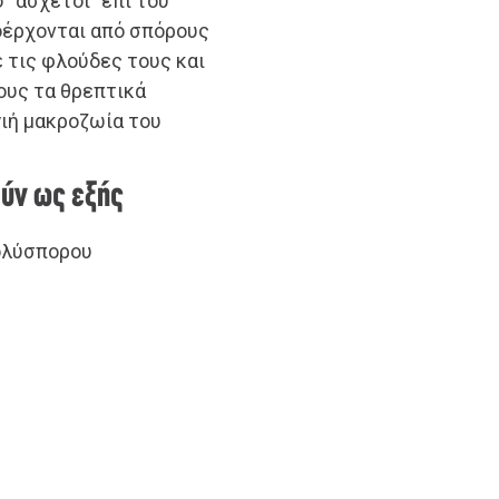
ο “άσχετοι” επί του
οέρχονται από σπόρους
ε τις φλούδες τους και
ους τα θρεπτικά
γιή μακροζωία του
ούν ως εξής
ολύσπορου