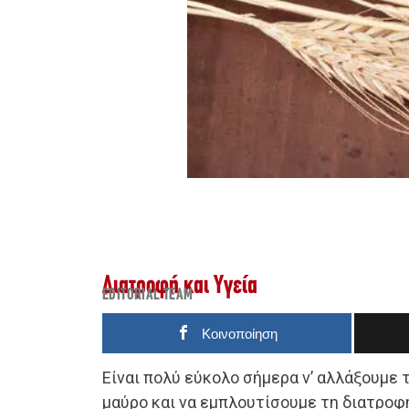
Διατροφή και Υγεία
EDITORIAL TEAM
Κοινοποίηση
Είναι πολύ εύκολο σήμερα ν’ αλλάξουμε 
μαύρο και να εμπλουτίσουμε τη διατροφ