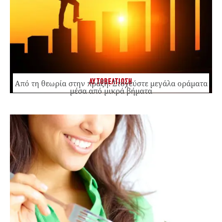
ΑΥΤΟΒΕΛΤΙΩΣΗ
Από τη θεωρία στην πράξη: Στοχεύστε μεγάλα οράματα
μέσα από μικρά βήματα