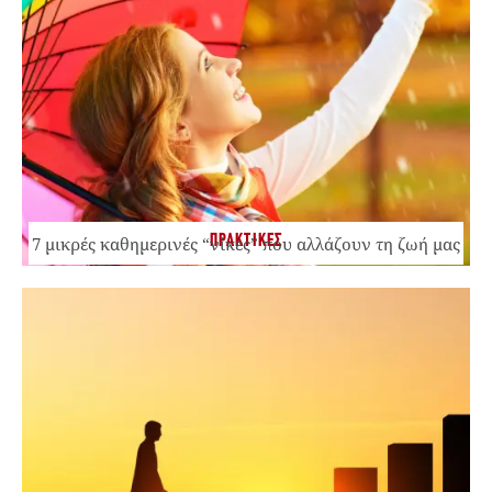
ΠΡΑΚΤΙΚΕΣ
7 μικρές καθημερινές “νίκες” που αλλάζουν τη ζωή μας