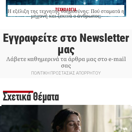
ΤΕΧΝΟΛΟΓΙΑ
Η εξέλιξη της τεχνητής νοημοσύνης: Πού σταματά η
μηχανή και ξεκινά ο άνθρωπος;
Εγγραφείτε στο Newsletter
μας
Λάβετε καθημερινά τα άρθρα μας στο e-mail
σας
ΠΟΛΙΤΙΚΗ ΠΡΟΣΤΑΣΙΑΣ ΑΠΟΡΡΗΤΟΥ
Σχετικά Θέματα