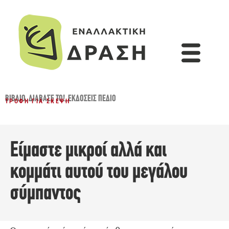
ΒΙΒΛΊΟ
,
ΔΙΆΒΑΣΈ ΤΟ!
,
ΕΚΔΌΣΕΙΣ ΠΕΔΊΟ
ΤΡΟΦΉ ΓΙΑ ΣΚΈΨΗ
Είμαστε μικροί αλλά και
κομμάτι αυτού του μεγάλου
σύμπαντος