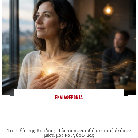
ΕΝΔΙΑΦΈΡΟΝΤΑ
Το Πεδίο της Καρδιάς: Πώς τα συναισθήματα ταξιδεύουν
μέσα μας και γύρω μας