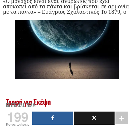
«Ο μοναχός είναι ένας άνθρωπος που έχει
αποκοπεί από τα πάντα και βρίσκεται σε αρμονία
με τα πάντα» – Ευάγριος Σχολαστικός Το 1879, ο
Τροφή για Σκέψη
EDITORIAL TEAM
199
Κοινοποιήσεις