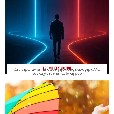
ΤΡΟΦΗ ΓΙΑ ΣΚΕΨΗ
Δεν ξέρω αν είναι σωστή ή λάθος επιλογή, αλλά
τουλάχιστον είναι δική μου