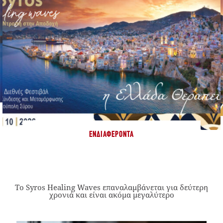
ΕΝΔΙΑΦΈΡΟΝΤΑ
Το Syros Healing Waves επαναλαμβάνεται για δεύτερη
χρονιά και είναι ακόμα μεγαλύτερο