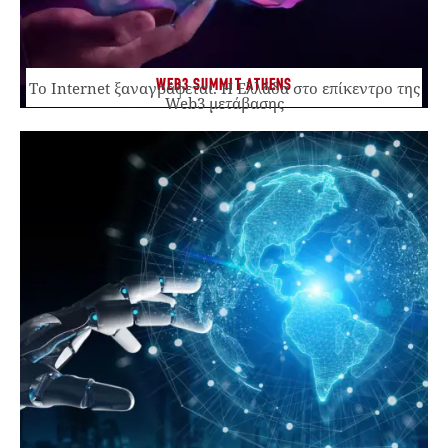
WEB3 SUMMIT ATHENS
Το Internet ξαναγράφεται. Η Ελλάδα στο επίκεντρο της
Web3 μετάβασης