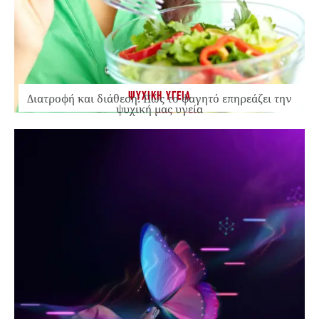
ΨΥΧΙΚΗ ΥΓΕΙΑ
Διατροφή και διάθεση: Πώς το φαγητό επηρεάζει την
ψυχική μας υγεία