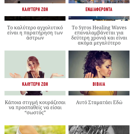
ΚΑΛΎΤΕΡΗ ΖΩΉ
ΕΝΔΙΑΦΈΡΟΝΤΑ
Το καλύτερο αγχολυτικό
Το Syros Healing Waves
είναι η παρατήρηση των
επαναλαμβάνεται για
άστρων
δεύτερη χρονιά και είναι
ακόμα μεγαλύτερο
ΚΑΛΎΤΕΡΗ ΖΩΉ
ΒΙΒΛΊΑ
Κάποια στιγμή κουράζεσαι
Αυτό Σταματάει Εδώ
να προσπαθείς να είσαι
“σωστός”