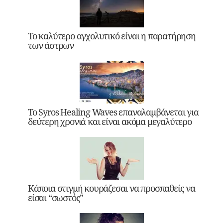
Το καλύτερο αγχολυτικό είναι η παρατήρηση
των άστρων
Το Syros Healing Waves επαναλαμβάνεται για
δεύτερη χρονιά και είναι ακόμα μεγαλύτερο
Κάποια στιγμή κουράζεσαι να προσπαθείς να
είσαι “σωστός”